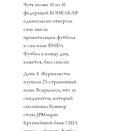
Чуть позже 41 из 41
федераций КОНКАКАФ
единогласно отвергли
саму мысль
приватизации футбола
и сам план ФИФА.
Футбол к концу дня,
кажется, был спасен.
День 4. Журналисты
изучили 25-страничный
план. Вскрылось, что за
синдикатом, который
сколачивал Кушнер
стоял JPMorgan.
Крупнейший банк США
решил добавить футбол