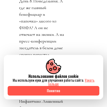
День 8. Понедельник. А
где же главный
бенефициар и
«папочка» лысого из
ФИФА? А он не
отвечает на звонки. А на
пресс-конференции
заседатель в белом доме
срочно перестал
понимать, о ком идет
речь, когда его спросили
о лысом корешке.
Использование файлов cookie
Мы используем куки для улучшения работы сайта.
Узнать
Картинно вспомнив,
больше
дон заявил, что не
Понятно
разговаривал с
Инфантино. Лишенный