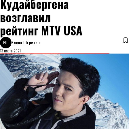
Кудайбергена
возглавил
рейтинг MTV USA
ЕШ
Елена Штритер
13 марта 2021