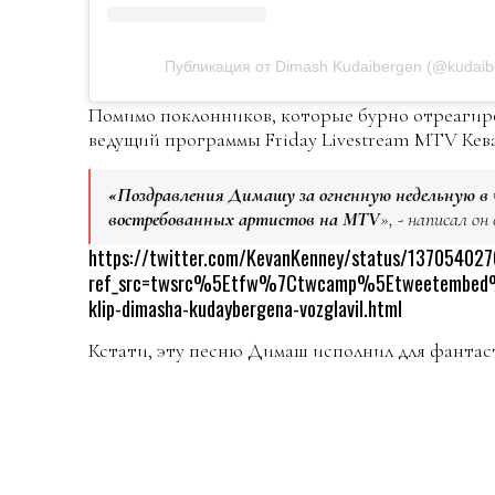
Публикация от Dimash Kudaibergen (@kudaib
Помимо поклонников, которые бурно отреагиров
ведущий программы Friday Livestream MTV Кев
«Поздравления Димашу за огненную недельную в 
востребованных артистов на MTV
», - написал он 
https://twitter.com/KevanKenney/status/1370540
ref_src=twsrc%5Etfw%7Ctwcamp%5Etweetembe
klip-dimasha-kudaybergena-vozglavil.html
Кстати, эту песню Димаш исполнил для фантасти