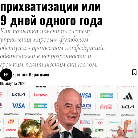
прихватизации или
9 дней одного года
Как попытка изменить систему
управления мировым футболом
обернулась протестом конфедераций,
обвинениями в непрозрачности и
громким политическим скандалом.
ЕИ
Евгений Ибрагимов
06 августа 2026