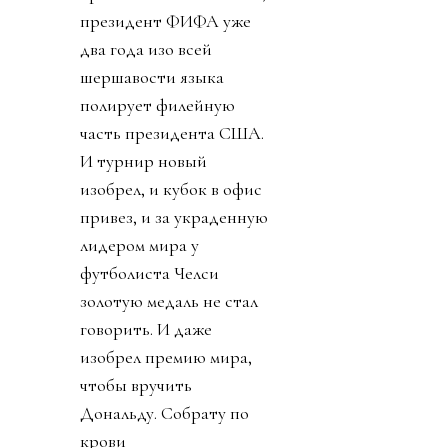
президент ФИФА уже
два года изо всей
шершавости языка
полирует филейную
часть президента США.
И турнир новый
изобрел, и кубок в офис
привез, и за украденную
лидером мира у
футболиста Челси
золотую медаль не стал
говорить. И даже
изобрел премию мира,
чтобы вручить
Дональду. Собрату по
крови