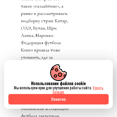
такое «газлайтинг», а
равно и рассматриваем
подборку стран: Катар,
ОАЭ, Бутан, Шри
Ланка, Марокко.
Федерация футбола
Конго пришла тоже
уточнить, где за
поддержку Инфантино
им выдадут их взятку и
поблагодарить лично
Использование файлов cookie
товарища Инфантино за
Мы используем куки для улучшения работы сайта.
Узнать
больше
развитие конголезского
Понятно
футбола. Английская и
Валлийская ассоциации
футбола закрепили