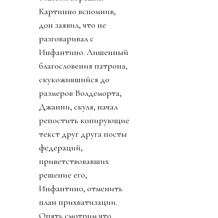
Картинно вспомнив,
дон заявил, что не
разговаривал с
Инфантино. Лишенный
благословения патрона,
скукожившийся до
размеров Волдеморта,
Джанни, скуля, начал
репостить копирующие
текст друг друга посты
федераций,
приветствовавших
решение его,
Инфантино, отменить
план прихватизации.
Опять смотрим что