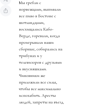
Мы гребли с
норвежцами, выпивали
все пиво в Бостоне с
шотландцами,
восхищались Кабо-
Верде, горевали, когда
проигрывали наши
сборные, собирались на
трибунах и у
телевизоров с друзьями
и вкусняшками.
Чиновники же
приложили все силы,
чтобы все максимально
испохабить. Аресты
людей, запреты на въезд