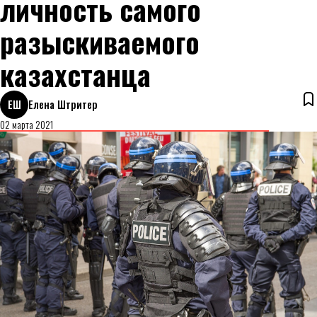
личность самого
разыскиваемого
казахстанца
ЕШ
Елена Штритер
02 марта 2021