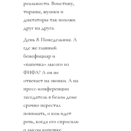
реальности. Воистину,
тираны, жулики и
диктаторы так похожи
друг на друга.
День 8. Понедельник. А
где же главный
бенефициар и
«папочка» лысого из
ФИФА? А он не
отвечает на звонки. А на
пресс-конференции
заседатель в белом доме
срочно перестал
понимать, о ком идет
речь, когда его спросили
о лысом корешке.