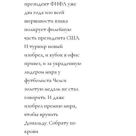
президент ФИФА уже
два года изо всей
шершавости языка
полирует филейную
часть президента США.
И турнир новый
изобрел, и кубок в офис
привез, и за украденную
лидером мира у
футболиста Челси
золотую медаль не стал
говорить. И даже
изобрел премию мира,
чтобы вручить
Дональду. Собрату по
крови