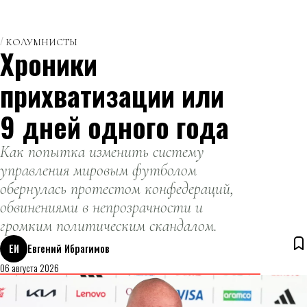
КОЛУМНИСТЫ
Хроники
прихватизации или
9 дней одного года
Как попытка изменить систему
управления мировым футболом
обернулась протестом конфедераций,
обвинениями в непрозрачности и
громким политическим скандалом.
ЕИ
Евгений Ибрагимов
06 августа 2026