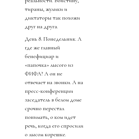
реальности. Воистину,
тираны, жулики и
диктаторы так похожи
друг на друга.
День 8. Понедельник. А
где же главный
бенефициар и
«папочка» лысого из
ФИФА? А он не
отвечает на звонки. А на
пресс-конференции
заседатель в белом доме
срочно перестал
понимать, о ком идет
речь, когда его спросили
о лысом корешке.