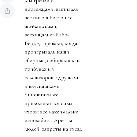
Мы гребли с
норвежцами, выпивали
все пиво в Бостоне с
шотландцами,
восхищались Кабо-
Верде, горевали, когда
проигрывали наши
сборные, собирались на
трибунах и у
телевизоров с друзьями
и вкусняшками.
Чиновники же
приложили все силы,
чтобы все максимально
испохабить. Аресты
людей, запреты на въезд