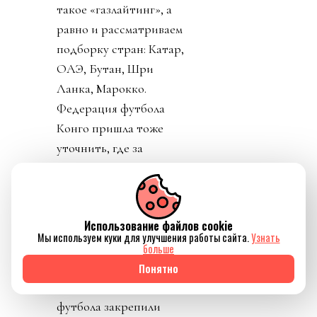
такое «газлайтинг», а
равно и рассматриваем
подборку стран: Катар,
ОАЭ, Бутан, Шри
Ланка, Марокко.
Федерация футбола
Конго пришла тоже
уточнить, где за
поддержку Инфантино
им выдадут их взятку и
поблагодарить лично
Использование файлов cookie
товарища Инфантино за
Мы используем куки для улучшения работы сайта.
Узнать
развитие конголезского
больше
футбола. Английская и
Понятно
Валлийская ассоциации
футбола закрепили