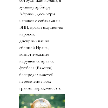
сотрудникам команд и
лучшему арбитру
Африки, досмотры
игроков с собаками на
ВПП, кражи имущества
игроков,
дискриминация
сборной Ирана,
возмутительные
нарушения правил
футбола (Балогун),
беспредел властей,
пересечение всех
границ порядочности.