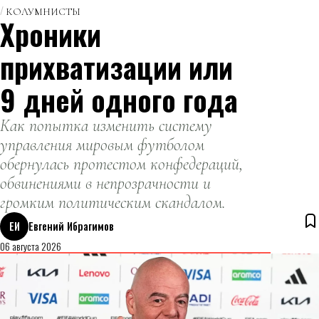
КОЛУМНИСТЫ
Хроники
прихватизации или
9 дней одного года
Как попытка изменить систему
управления мировым футболом
обернулась протестом конфедераций,
обвинениями в непрозрачности и
громким политическим скандалом.
ЕИ
Евгений Ибрагимов
06 августа 2026