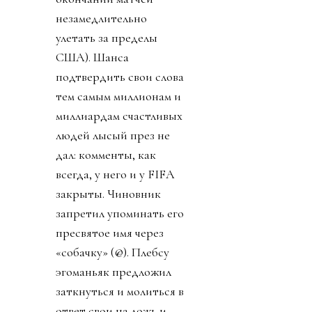
незамедлительно
улетать за пределы
США). Шанса
подтвердить свои слова
тем самым миллионам и
миллиардам счастливых
людей лысый през не
дал: комменты, как
всегда, у него и у FIFA
закрыты. Чиновник
запретил упоминать его
пресвятое имя через
«собачку» (@). Плебсу
эгоманьяк предложил
заткнуться и молиться в
ответ свои на ложь и