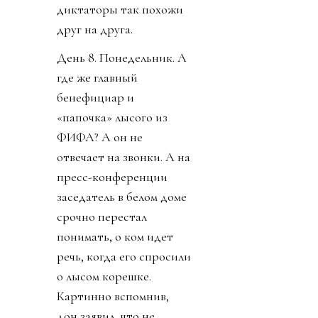
диктаторы так похожи
друг на друга.
День 8. Понедельник. А
где же главный
бенефициар и
«папочка» лысого из
ФИФА? А он не
отвечает на звонки. А на
пресс-конференции
заседатель в белом доме
срочно перестал
понимать, о ком идет
речь, когда его спросили
о лысом корешке.
Картинно вспомнив,
дон заявил, что не