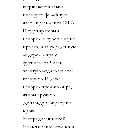
шершавости языка
полирует филейную
часть президента США.
И турнир новый
изобрел, и кубок в офис
привез, и за украденную
лидером мира у
футболиста Челси
золотую медаль не стал
говорить. И даже
изобрел премию мира,
чтобы вручить
Дональду. Собрату по
крови
беспредельщицкой
(ведь тираны, жулики и