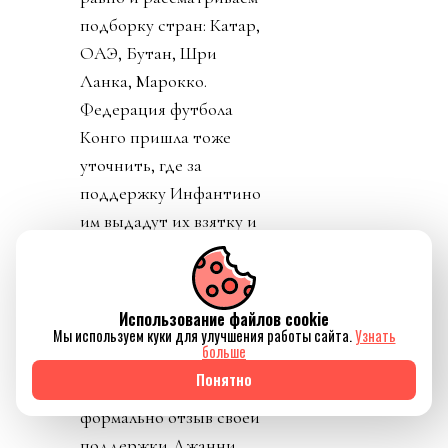
подборку стран: Катар,
ОАЭ, Бутан, Шри
Ланка, Марокко.
Федерация футбола
Конго пришла тоже
уточнить, где за
поддержку Инфантино
им выдадут их взятку и
поблагодарить лично
товарища Инфантино за
развитие конголезского
Использование файлов cookie
футбола. Английская и
Мы используем куки для улучшения работы сайта.
Узнать
больше
Валлийская ассоциации
Понятно
футбола закрепили
формально отзыв своей
поддержки Джанни.