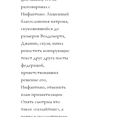
разговаривал с
Инфантино. Лишенный
благословения патрона,
скукожившийся до
размеров Волдеморта,
Джанни, скуля, начал
репостить копирующие
текст друг друга посты
федераций,
приветствовавших
решение его,
Инфантино, отменить
план прихватизации.
Опять смотрим что
такое «газлайтинг», а
равно и рассматриваем