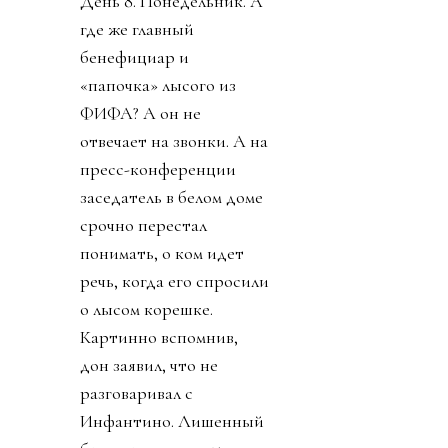
День 8. Понедельник. А
где же главный
бенефициар и
«папочка» лысого из
ФИФА? А он не
отвечает на звонки. А на
пресс-конференции
заседатель в белом доме
срочно перестал
понимать, о ком идет
речь, когда его спросили
о лысом корешке.
Картинно вспомнив,
дон заявил, что не
разговаривал с
Инфантино. Лишенный