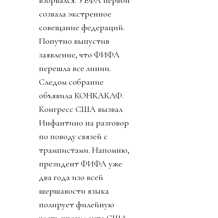
взорвался. УЕФА первой
созвала экстренное
совещание федераций.
Попутно выпустив
заявление, что ФИФА
перешла все линии.
Следом собрание
объявила КОНКАКАФ.
Конгресс США вызвал
Инфантино на разговор
по поводу связей с
трампистами. Напомню,
президент ФИФА уже
два года изо всей
шершавости языка
полирует филейную