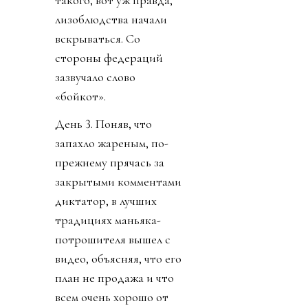
такого, вот уж правда,
лизоблюдства начали
вскрываться. Со
стороны федераций
зазвучало слово
«бойкот».
День 3. Поняв, что
запахло жареным, по-
прежнему прячась за
закрытыми комментами
диктатор, в лучших
традициях маньяка-
потрошителя вышел с
видео, объясняя, что его
план не продажа и что
всем очень хорошо от