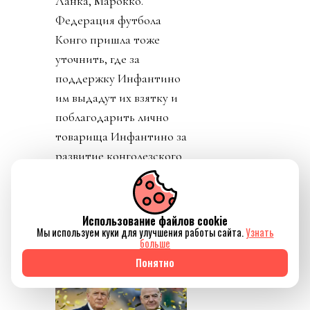
Ланка, Марокко.
Федерация футбола
Конго пришла тоже
уточнить, где за
поддержку Инфантино
им выдадут их взятку и
поблагодарить лично
товарища Инфантино за
развитие конголезского
футбола. Английская и
Валлийская ассоциации
футбола закрепили
Использование файлов cookie
Мы используем куки для улучшения работы сайта.
Узнать
формально отзыв своей
больше
поддержки Джанни.
Понятно