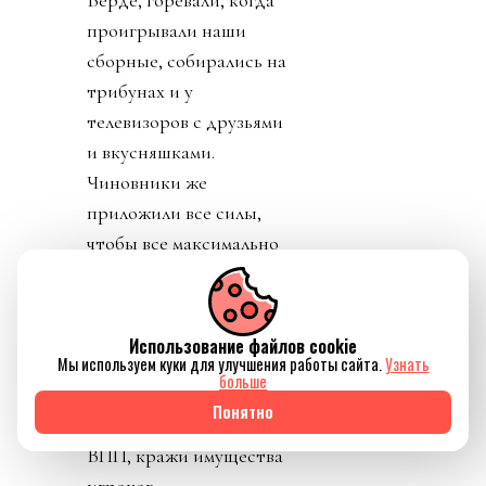
Верде, горевали, когда
проигрывали наши
сборные, собирались на
трибунах и у
телевизоров с друзьями
и вкусняшками.
Чиновники же
приложили все силы,
чтобы все максимально
испохабить. Аресты
людей, запреты на въезд
сотрудникам команд и
Использование файлов cookie
Мы используем куки для улучшения работы сайта.
Узнать
лучшему арбитру
больше
Африки, досмотры
Понятно
игроков с собаками на
ВПП, кражи имущества