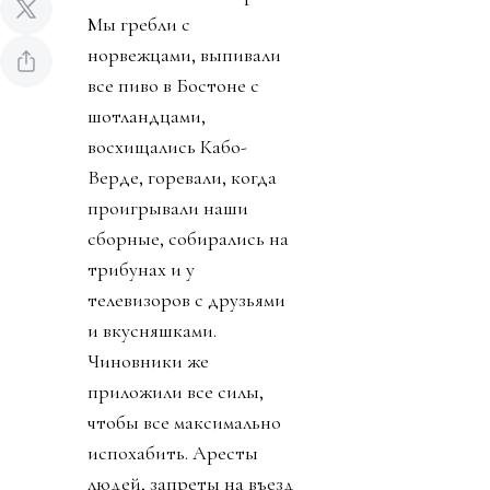
Мы гребли с
норвежцами, выпивали
все пиво в Бостоне с
шотландцами,
восхищались Кабо-
Верде, горевали, когда
проигрывали наши
сборные, собирались на
трибунах и у
телевизоров с друзьями
и вкусняшками.
Чиновники же
приложили все силы,
чтобы все максимально
испохабить. Аресты
людей, запреты на въезд