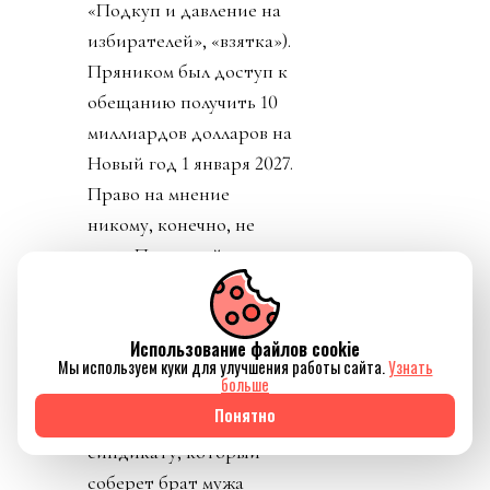
«Подкуп и давление на
избирателей», «взятка»).
Пряником был доступ к
обещанию получить 10
миллиардов долларов на
Новый год 1 января 2027.
Право на мнение
никому, конечно, не
дали. Принимайте как
мы вам сказали. Или мы
сами примем.
Использование файлов cookie
Позже днем выяснилось,
Мы используем куки для улучшения работы сайта.
Узнать
больше
что изначальный пакет в
Понятно
20-30% будет отдан
синдикату, который
соберет брат мужа