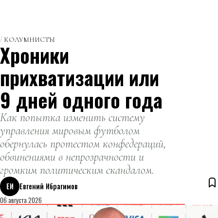
КОЛУМНИСТЫ
Хроники
прихватизации или
9 дней одного года
Как попытка изменить систему
управления мировым футболом
обернулась протестом конфедераций,
обвинениями в непрозрачности и
громким политическим скандалом.
ЕИ
Евгений Ибрагимов
06 августа 2026