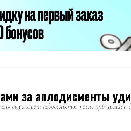
сами за аплодисменты уд
ен» выражают недовольство после публикации 