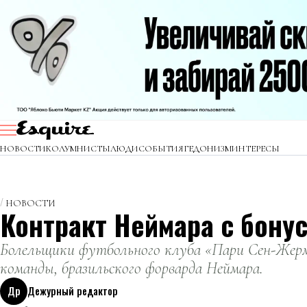
НОВОСТИ
КОЛУМНИСТЫ
ЛЮДИ
СОБЫТИЯ
ГЕДОНИЗМ
ИНТЕРЕСЫ
НОВОСТИ
Контракт Неймара с бону
Болельщики футбольного клуба «Пари Сен-Жерм
команды, бразильского форварда Неймара.
Др
Дежурный редактор