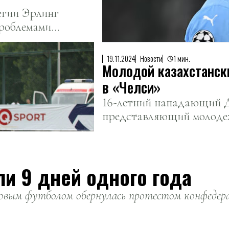
егии Эрлинг
роблемами в
19.11.2024
Новости
1 мин.
Молодой казахстанск
в «Челси»
16-летний нападающий Д
представляющий молоде
17), отправится в Лондон
футбольной академии «Ч
ли 9 дней одного года
вым футболом обернулась протестом конфедерац