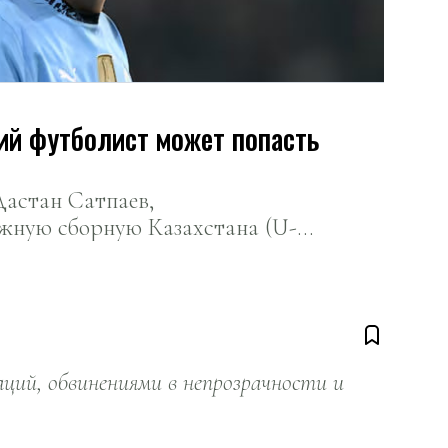
ий футболист может попасть
астан Сатпаев,
жную сборную Казахстана (U-
 для участия в просмотре в
елси».
ий, обвинениями в непрозрачности и