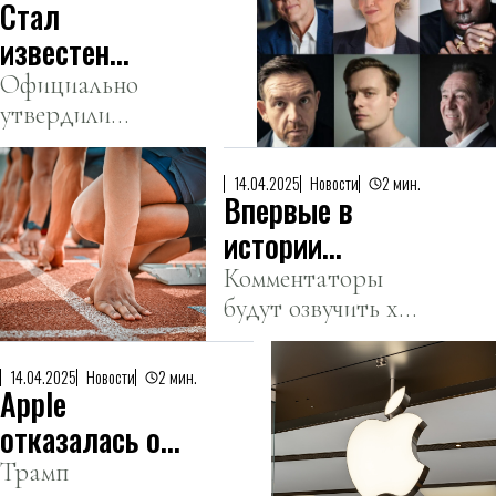
Стал
телевидения,
благополучно
киноиндустрии
произошедших за
известен
вернулся на
прошедшую
первый
Официально
Землю.
неделю.
утвердили
точный каст
шесть актеров.
сериала по
«Гарри
14.04.2025
Новости
2 мин.
Впервые в
Поттеру»
истории
человечества
Комментаторы
будут озвучить ход
состоится гонка
состязаний для
сперматозоидов
5000 зрителей.
14.04.2025
Новости
2 мин.
Apple
отказалась от
выпуска
Трамп