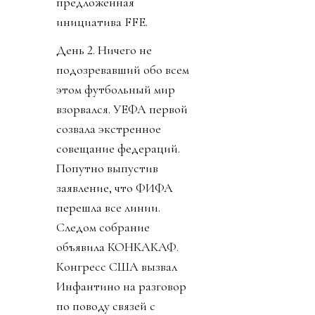
выселить пару
миллионов с родины и
открыть там отели).
Ордынцы 90х
прекрасно помнят
термин
«прихватизация».
Именно ей, на мой
взгляд, и стала
предложенная
инициатива FFE.
День 2. Ничего не
подозревавший обо всем
этом футбольный мир
взорвался. УЕФА первой
созвала экстренное