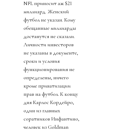
увеличить количество
международных
соревнований в два с
лишним раза (с 200 до
450). Финансисты сочли
футбол
недомонетизированным.
Прибыль FIFA - около
$3.6 миллиарда в год, а
NFL приносит аж $21
миллиард. Женский
футбол не указан. Кому
обещанные миллиарды
достанутся не сказали.
Личности инвесторов
не указаны в документе,