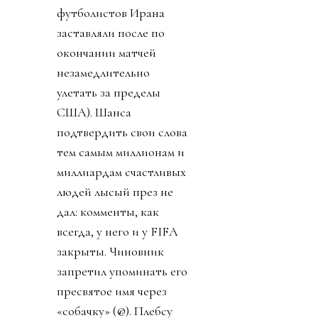
все были рады и
счастливы (см.
«Газлайтинг»). Даже
сборная Иран получила
и визы, и доброе
отношение (напомню,
специалистам Ирана и
других сборных
отказали во въезде, а
футболистов Ирана
заставляли после по
окончании матчей
незамедлительно
улетать за пределы
США). Шанса
подтвердить свои слова