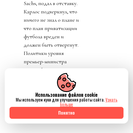
сроки и условия
функционирования не
определены, ничего
кроме приватизации
прав на футбол. К концу
дня Карлос Кордейро,
один из главных
соратников Инфантино,
человек из Goldman
Sachs, подал в отставку.
Карлос подчеркнул, что
Использование файлов cookie
ничего не знал о плане и
Мы используем куки для улучшения работы сайта.
Узнать
что план приватизации
больше
футбола вреден и
Понятно
должен быть отвергнут.
Политики уровня