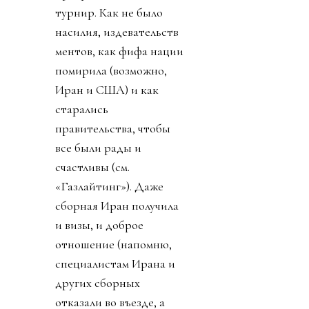
после окончания
финала, на личном
аккаунте Инфантино и
официальном аккаунте
ФИФА появился 887-
словный пост Джанни о
том, как ничтожны
хейтеры и каким
прекрасным был
турнир. Как не было
насилия, издевательств
ментов, как фифа нации
помирила (возможно,
Иран и США) и как
старались
правительства, чтобы