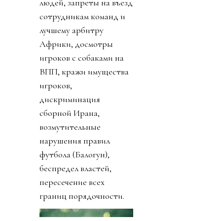
проигрывали наши
сборные, собирались на
трибунах и у
телевизоров с друзьями
и вкусняшками.
Чиновники же
приложили все силы,
чтобы все максимально
испохабить. Аресты
людей, запреты на въезд
сотрудникам команд и
лучшему арбитру
Африки, досмотры
игроков с собаками на
ВПП, кражи имущества
игроков,