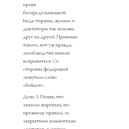
изобрел, и кубок в офис
привез, и за украденную
лидером мира у
футболиста Челси
золотую медаль не стал
говорить. И даже
изобрел премию мира,
чтобы вручить
Дональду. Собрату по
крови
беспредельщицкой
(ведь тираны, жулики и
диктаторы так похожи
друг на друга). Причины
такого, вот уж правда,
лизоблюдства начали