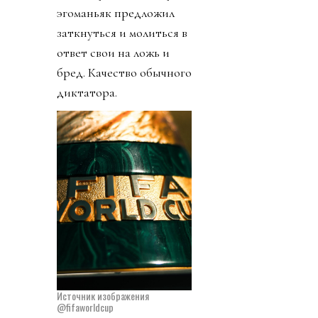
тем самым миллионам и
миллиардам счастливых
людей лысый през не
дал: комменты, как
всегда, у него и у FIFA
закрыты. Чиновник
запретил упоминать его
пресвятое имя через
«собачку» (@). Плебсу
эгоманьяк предложил
заткнуться и молиться в
ответ свои на ложь и
бред. Качество обычного
диктатора.