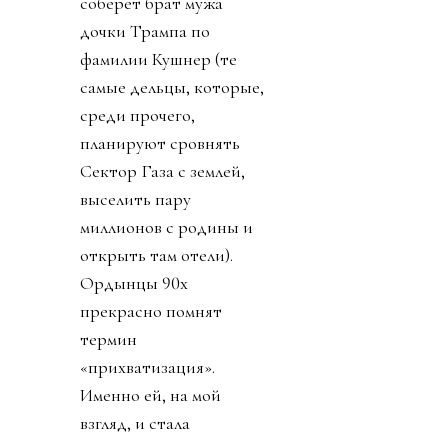
никому, конечно, не
дали. Принимайте как
мы вам сказали. Или мы
сами примем.
Позже днем выяснилось,
что изначальный пакет в
20-30% будет отдан
синдикату, который
соберет брат мужа
дочки Трампа по
фамилии Кушнер (те
самые дельцы, которые,
среди прочего,
планируют сровнять
Сектор Газа с землей,