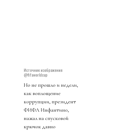
дискриминация
сборной Ирана,
возмутительные
нарушения правил
футбола (Балогун),
беспредел властей,
пересечение всех
границ порядочности.