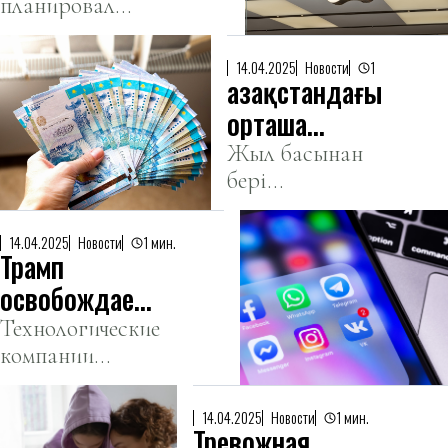
планировал
iPhone в Китае
вернуть
производство
14.04.2025
Новости
1
Қазақстандағы
смартфонов
американской
орташа
компании в
зейнетақы
Жыл басынан
США.
бері
мөлшері
қазақстандықтарға
аталды
1 триллион
14.04.2025
Новости
1 мин.
Трамп
теңгеден астам
сомаға
освобождает
зейнетақы
телефоны,
Технологические
төленді.
компании
компьютеры,
одержали
чипы от
победу.
новых
14.04.2025
Новости
1 мин.
Тревожная