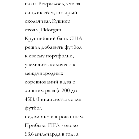
единогласно отвергли
саму мысль
приватизации футбола
и сам план ФИФА.
Футбол к концу дня,
кажется, был спасен.
День 4. Журналисты
изучили 25-страничный
план. Вскрылось, что за
синдикатом, который
сколачивал Кушнер
стоял JPMorgan.
Крупнейший банк США
решил добавить футбол
к своему портфолио,