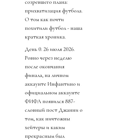
Источник изображения
@fifaworldcup
Но не прошло и недели,
как воплощение
коррупции, президент
ФИФА Инфантино,
нажал на спусковой
крючок давно
созревшего плана:
прихватизация футбола.
О том как почти
похитили футбол - наша
краткая хроника.
День 0. 26 июля 2026.
Ровно через неделю