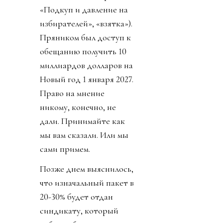
FFE, который будет
рулить, то есть
“развивать” футбол по
миру. 211 федерациям
дали 53 дня принять
этот план и получить 40
миллионов долларов или
отказаться и получить 10
миллионов долларов (см.
«Подкуп и давление на
избирателей», «взятка»).
Пряником был доступ к
обещанию получить 10
миллиардов долларов на
Новый год 1 января 2027.
Право на мнение