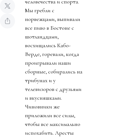
Источник изображения AP Photo
Чемпионат мира по
футболу завершен.
Люди сделали его
прекрасным
праздником
человечества и спорта.
Мы гребли с
норвежцами, выпивали
все пиво в Бостоне с
шотландцами,
восхищались Кабо-
Верде, горевали, когда