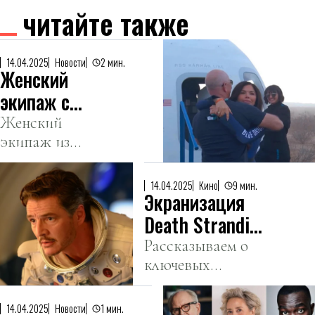
читайте также
14.04.2025
Новости
2 мин.
Женский
экипаж с
Кэтти Перри
Женский
экипаж из
и женой
шести человек
Безоса
успешно
вернулся на
14.04.2025
Кино
9 мин.
Экранизация
завершил
Землю после
полет в космос
Death Stranding
полета в
на борту
и лайн-ап
Рассказываем о
космос
ракеты New
ключевых
Каннского
Shepard
событиях из мира
кинофестиваля:
компании Blue
кино и
новости
14.04.2025
Новости
1 мин.
Origin и