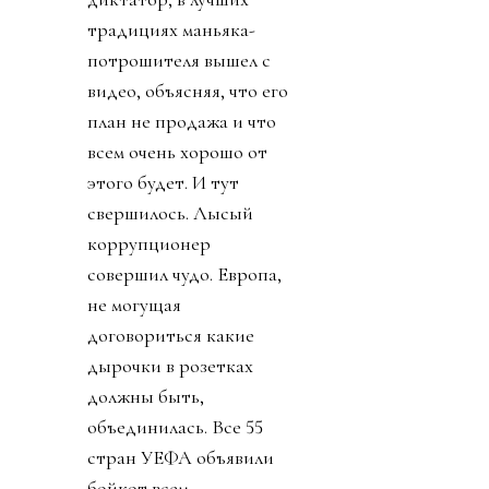
вскрываться. Со
стороны федераций
зазвучало слово
«бойкот».
День 3. Поняв, что
запахло жареным, по-
прежнему прячась за
закрытыми комментами
диктатор, в лучших
традициях маньяка-
потрошителя вышел с
видео, объясняя, что его
план не продажа и что
всем очень хорошо от
этого будет. И тут
свершилось. Лысый