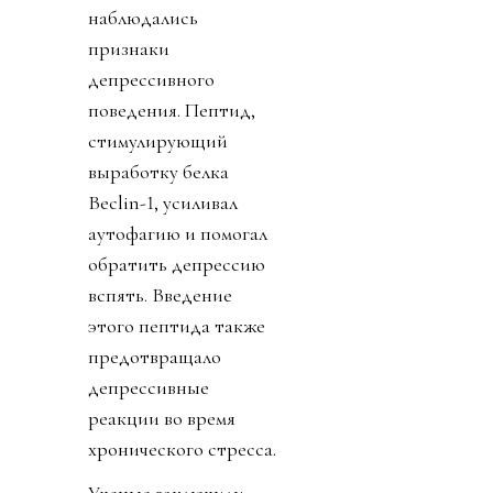
наблюдались
признаки
депрессивного
поведения. Пептид,
стимулирующий
выработку белка
Beclin-1, усиливал
аутофагию и помогал
обратить депрессию
вспять. Введение
этого пептида также
предотвращало
депрессивные
реакции во время
хронического стресса.
Ученые заключили,