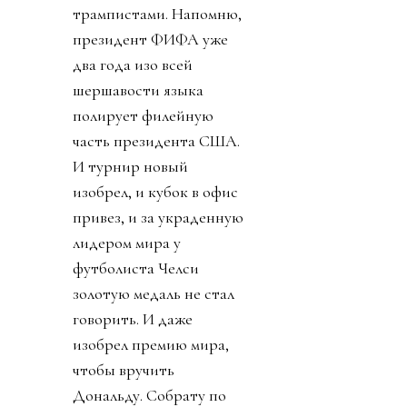
совещание федераций.
Попутно выпустив
заявление, что ФИФА
перешла все линии.
Следом собрание
объявила КОНКАКАФ.
Конгресс США вызвал
Инфантино на разговор
по поводу связей с
трампистами. Напомню,
президент ФИФА уже
два года изо всей
шершавости языка
полирует филейную
часть президента США.
И турнир новый