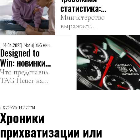
тарифов
статистика:
МВД Казахстана
Министерство
выражает
обратилось к
обеспокоенность
родителям
ростом
14.04.2025
Чaсы
5 мин.
Designed to
наркопреступлений
среди подростков.
Win: новинки
от
Что представил
TAG Heuer на
официального
Watches and
хронометриста
Wonders 2025.
Формулы-1
КОЛУМНИСТЫ
Хроники
прихватизации или