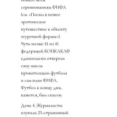
коррупционер
совершил чудо. Европа,
не могущая
договориться какие
дырочки в розетках
должны быть,
объединилась. Все 55
стран УЕФА объявили
бойкот всем
соревнованиям ФИФА
(см. «Посыл в пешее
эротическое
путешествие к объекту
огуречной формы»).
Чуть позже 41 из 41
федераций КОНКАКАФ