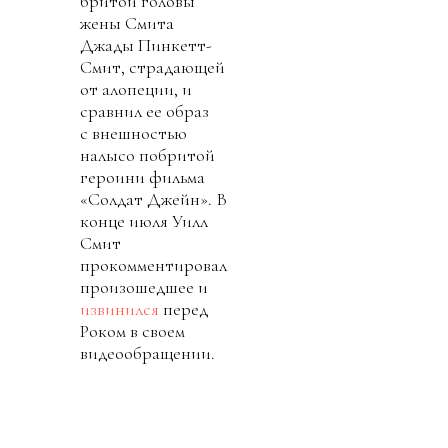
бритой головы
жены Смита
Джады Пинкетт-
Смит, страдающей
от алопеции, и
сравнил ее образ
с внешностью
налысо побритой
героини фильма
«Солдат Джейн». В
конце июля Уилл
Смит
прокомментировал
произошедшее и
извинился
перед
Роком в своем
видеообращении.