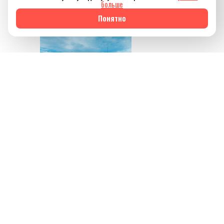
привычного ритма
больше
жизни.
Понятно
Источник изображения
AQBOZAT
Сегодня баня всё
меньше ассоциируется
исключительно с
традицией или
способом провести
выходной. Она
становится частью
культуры осознанного