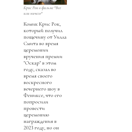
Крис Рок в фильме "Все
или ничего"
Комик Крис Рок,
который получил
пощечину от Уилла
Смита во время
церемонии
вручения премии
"Оскар" в этом
году, сказал во
время своего
воскресного
вечернего шоу в
Фениксе, что его
попросили
провести
церемонию
награждения в
2023 году, но он