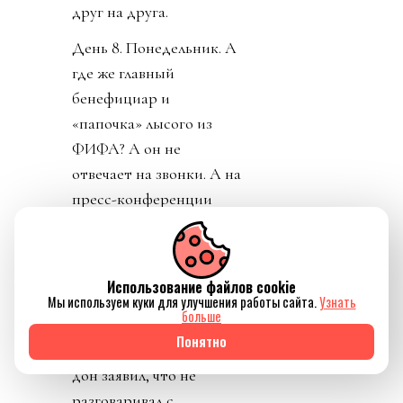
друг на друга.
День 8. Понедельник. А
где же главный
бенефициар и
«папочка» лысого из
ФИФА? А он не
отвечает на звонки. А на
пресс-конференции
заседатель в белом доме
срочно перестал
понимать, о ком идет
Использование файлов cookie
речь, когда его спросили
Мы используем куки для улучшения работы сайта.
Узнать
больше
о лысом корешке.
Понятно
Картинно вспомнив,
дон заявил, что не
разговаривал с