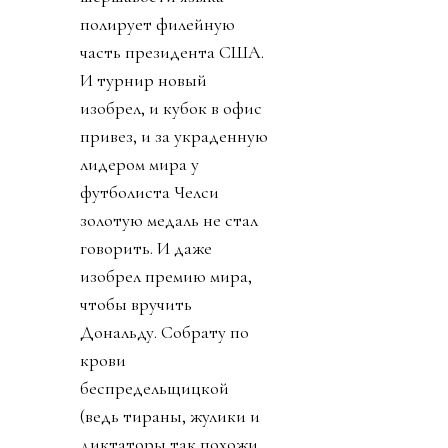
полирует филейную
часть президента США.
И турнир новый
изобрел, и кубок в офис
привез, и за украденную
лидером мира у
футболиста Челси
золотую медаль не стал
говорить. И даже
изобрел премию мира,
чтобы вручить
Дональду. Собрату по
крови
беспредельщицкой
(ведь тираны, жулики и
диктаторы так похожи