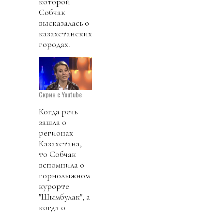
которой
Собчак
высказалась о
казахстанских
городах.
Скрин с Youtube
Когда речь
зашла о
регионах
Казахстана,
то Собчак
вспомнила о
горнолыжном
курорте
"Шымбулак", а
когда о