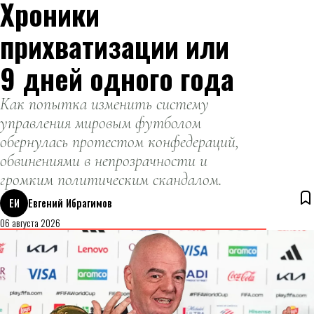
Хроники
прихватизации или
9 дней одного года
Как попытка изменить систему
управления мировым футболом
обернулась протестом конфедераций,
обвинениями в непрозрачности и
громким политическим скандалом.
ЕИ
Евгений Ибрагимов
06 августа 2026