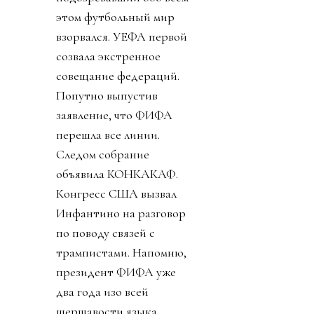
этом футбольный мир
взорвался. УЕФА первой
созвала экстренное
совещание федераций.
Попутно выпустив
заявление, что ФИФА
перешла все линии.
Следом собрание
объявила КОНКАКАФ.
Конгресс США вызвал
Инфантино на разговор
по поводу связей с
трампистами. Напомню,
президент ФИФА уже
два года изо всей
шершавости языка