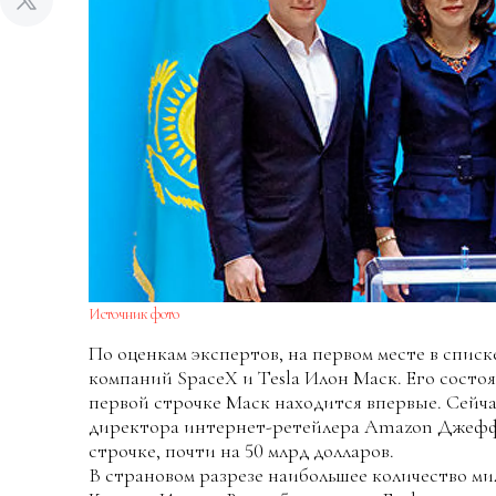
Источник фото
По оценкам экспертов, на первом месте в списк
компаний SpaceX и Tesla Илон Маск. Его состоя
первой строчке Маск находится впервые. Сейча
директора интернет-ретейлера Amazon Джеффа
строчке, почти на 50 млрд долларов.
В страновом разрезе наибольшее количество м