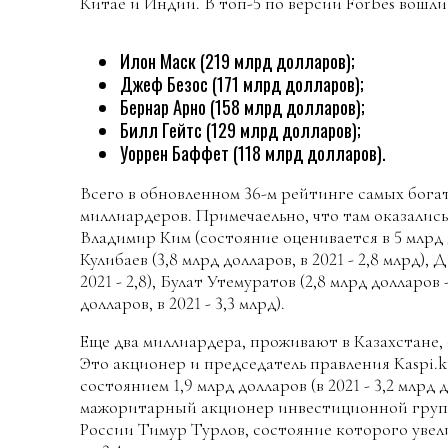
Китае и Индии. В топ-5 по версии Forbes вошли
Илон Маск (219 млрд долларов);
Джеф Безос (171 млрд долларов);
Бернар Арно (158 млрд долларов);
Билл Гейтс (129 млрд долларов);
Уоррен Баффет (118 млрд долларов).
Всего в обновленном 36-м рейтинге самых бога
миллиардеров. Примечаельно, что там оказалис
Владимир Ким (состояние оценивается в 5 млрд до
Кулибаев (3,8 млрд долларов, в 2021 - 2,8 млрд), 
2021 - 2,8), Булат Утемуратов (2,8 млрд долларов -
долларов, в 2021 - 3,3 млрд).
Еще два миллиардера, проживают в Казахстане, 
Это акционер и председатель правления Kaspi.
состоянием 1,9 млрд долларов (в 2021 - 3,2 млрд 
мажоритарный акционер инвестиционной групп
России Тимур Турлов, состояние которого увелич