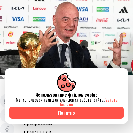
Источник изображения AP Photo
Использование файлов cookie
Чемпионат мира по
Мы используем куки для улучшения работы сайта.
Узнать
больше
футболу завершен.
Понятно
Люди сделали его
прекрасным
праздником