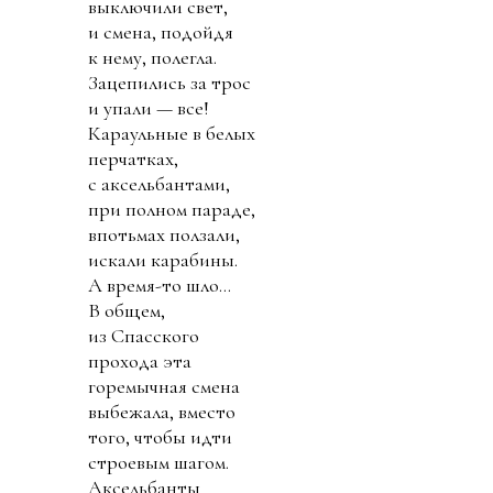
выключили свет,
и смена, подойдя
к нему, полегла.
Зацепились за трос
и упали — все!
Караульные в белых
перчатках,
с аксельбантами,
при полном параде,
впотьмах ползали,
искали карабины.
А время-то шло...
В общем,
из Спасского
прохода эта
горемычная смена
выбежала, вместо
того, чтобы идти
строевым шагом.
Аксельбанты