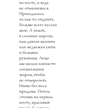
на посту, и ведь
не отмахнешься.
Приходилось
их как-то отдувать.
Больше всего кусали
шею. А зимой,
в сильные морозы,
нам давали валенки
или медвежьи унты
и большие
рукавицы. Лицо
мы мазали каким-то
специальным
жиром, чтобы
не отморозить.
Иначе без носа
придешь. Потом
стоишь на первом
посту, красивый
такой, блестишь...