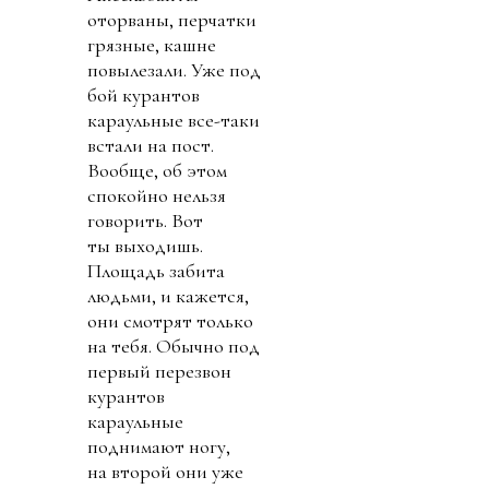
оторваны, перчатки
грязные, кашне
повылезали. Уже под
бой курантов
караульные все-таки
встали на пост.
Вообще, об этом
спокойно нельзя
говорить. Вот
ты выходишь.
Площадь забита
людьми, и кажется,
они смотрят только
на тебя. Обычно под
первый перезвон
курантов
караульные
поднимают ногу,
на второй они уже