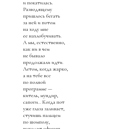
и покатилась.
Разводящему
пришлось бегать
за ней и потом
на ходу мне
ее нахлобучивать.
А мы, естественно,
как ни в чем
не бывало
продолжали идти.
Летом, когда жарко,
а на тебе все
по полной
программе —
китель, мундир,
сапоги... Когда пот
уже глаза заливает,
стучишь пальцем
по шомполу,
выходит офицер