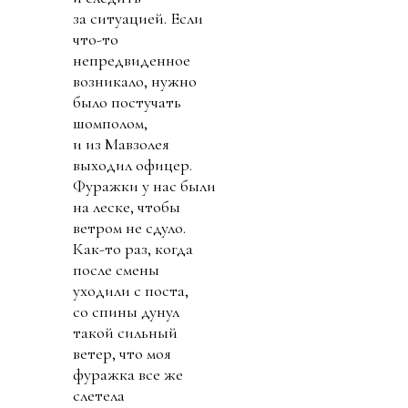
за ситуацией. Если
что-то
непредвиденное
возникало, нужно
было постучать
шомполом,
и из Мавзолея
выходил офицер.
Фуражки у нас были
на леске, чтобы
ветром не сдуло.
Как-то раз, когда
после смены
уходили с поста,
со спины дунул
такой сильный
ветер, что моя
фуражка все же
слетела