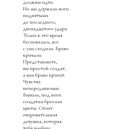
должны идти.
Но мы держали ноги
поднятыми
до последнего,
двенадцатого удара.
Толпа в это время
бесновалась, все
с ума сходили. Браво
кричали.
Представляете,
вы простой солдат,
а вам браво кричат.
Чувства
непередаваемые.
Бывало, под ноги
солдатам бросали
цветы. Стоит
очаровательная
девушка, которая
тебя вообще