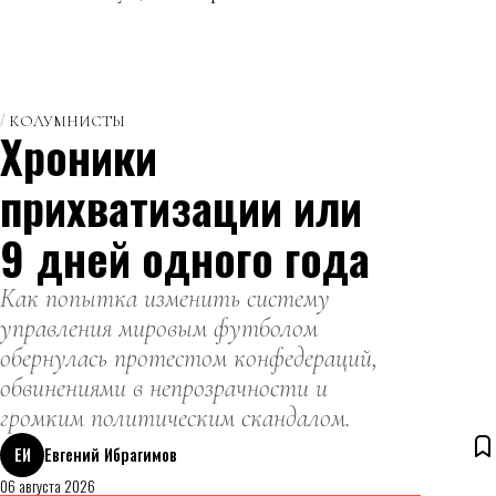
КОЛУМНИСТЫ
Хроники
прихватизации или
9 дней одного года
Как попытка изменить систему
управления мировым футболом
обернулась протестом конфедераций,
обвинениями в непрозрачности и
громким политическим скандалом.
ЕИ
Евгений Ибрагимов
06 августа 2026