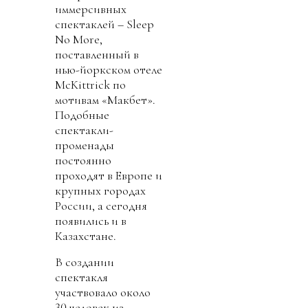
иммерсивных
спектаклей – Sleep
No More,
поставленный в
нью-йоркском отеле
McKittrick по
мотивам «Макбет».
Подобные
спектакли-
променады
постоянно
проходят в Европе и
крупных городах
России, а сегодня
появились и в
Казахстане.
В создании
спектакля
участвовало около
30 человек из