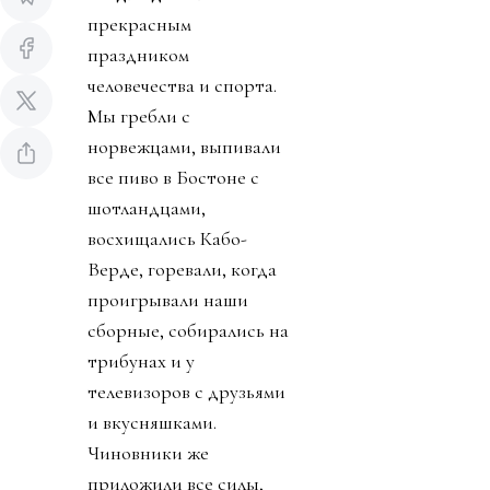
прекрасным
праздником
человечества и спорта.
Мы гребли с
норвежцами, выпивали
все пиво в Бостоне с
шотландцами,
восхищались Кабо-
Верде, горевали, когда
проигрывали наши
сборные, собирались на
трибунах и у
телевизоров с друзьями
и вкусняшками.
Чиновники же
приложили все силы,