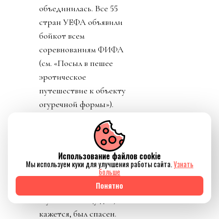
объединилась. Все 55
стран УЕФА объявили
бойкот всем
соревнованиям ФИФА
(см. «Посыл в пешее
эротическое
путешествие к объекту
огуречной формы»).
Чуть позже 41 из 41
федераций КОНКАКАФ
единогласно отвергли
Использование файлов cookie
саму мысль
Мы используем куки для улучшения работы сайта.
Узнать
больше
приватизации футбола
Понятно
и сам план ФИФА.
Футбол к концу дня,
кажется, был спасен.