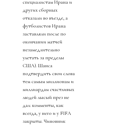
специалистам Ирана и
других сборных
отказали во въезде, а
футболистов Ирана
заставляли после по
окончании матчей
незамедлительно
улетать за пределы
США). Шанса
подтвердить свои слова
тем самым миллионам и
миллиардам счастливых
людей лысый през не
дал: комменты, как
всегда, у него и у FIFA
закрыты. Чиновник