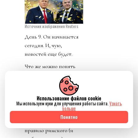
Источник изображения Reuters
День 9. Он начинается
сегодня. И, чую,
новостей еще будет.
Что же можно понять
пока развивается
история?
Никто не может
Использование файлов cookie
Мы используем куки для улучшения работы сайта.
Узнать
передать прав больше,
больше
чем имеет сам.
Понятно
Фундаментальное
правило римского (и