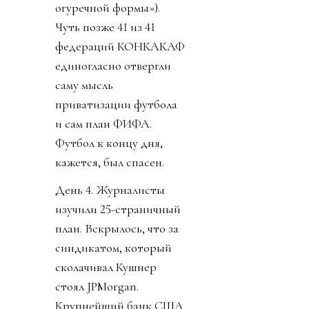
огуречной формы»).
Чуть позже 41 из 41
федераций КОНКАКАФ
единогласно отвергли
саму мысль
приватизации футбола
и сам план ФИФА.
Футбол к концу дня,
кажется, был спасен.
День 4. Журналисты
изучили 25-страничный
план. Вскрылось, что за
синдикатом, который
сколачивал Кушнер
стоял JPMorgan.
Крупнейший банк США