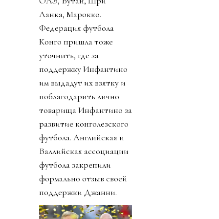
ОАЭ, Бутан, Шри
Ланка, Марокко.
Федерация футбола
Конго пришла тоже
уточнить, где за
поддержку Инфантино
им выдадут их взятку и
поблагодарить лично
товарища Инфантино за
развитие конголезского
футбола. Английская и
Валлийская ассоциации
футбола закрепили
формально отзыв своей
поддержки Джанни.