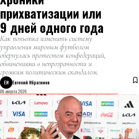
прихватизации или
9 дней одного года
Как попытка изменить систему
управления мировым футболом
обернулась протестом конфедераций,
обвинениями в непрозрачности и
громким политическим скандалом.
ЕИ
Евгений Ибрагимов
06 августа 2026