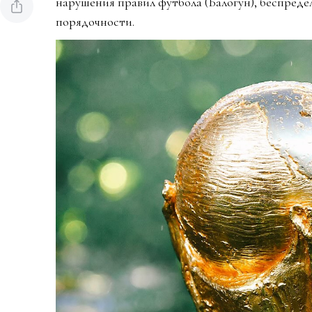
нарушения правил футбола (Балогун), беспредел
порядочности.