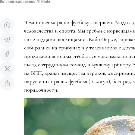
Источник изображения AP Photo
Чемпионат мира по футболу завершен. Люди сд
человечества и спорта. Мы гребли с норвежцами
шотландцами, восхищались Кабо-Верде, горева
собирались на трибунах и у телевизоров с дру
приложили все силы, чтобы все максимально ис
въезд сотрудникам команд и лучшему арбитру 
на ВПП, кражи имущества игроков, дискримин
нарушения правил футбола (Балогун), беспредел
порядочности.