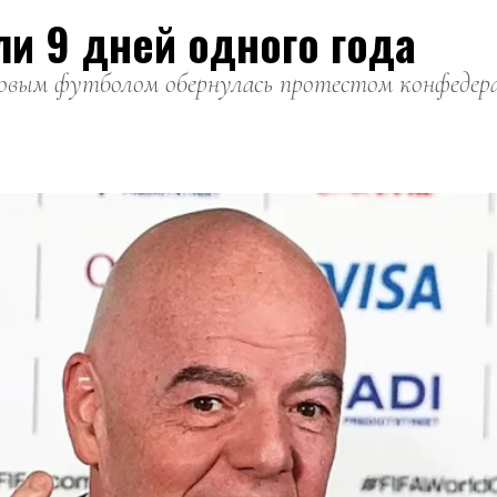
ли 9 дней одного года
вым футболом обернулась протестом конфедерац