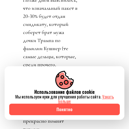
что изначальный пакет в
20-30% будет отдан
синдикату, который
соберет брат мужа
дочки Трампа по
фамилии Кушнер (те
самые дельцы, которые,
среди прочего,
планируют сровнять
Сектор Газа с землей,
выселить пару
Использование файлов cookie
миллионов с родины и
Мы используем куки для улучшения работы сайта.
Узнать
больше
открыть там отели).
Понятно
Ордынцы 90х
прекрасно помнят
термин