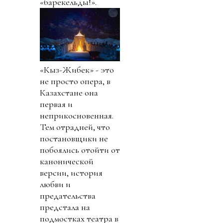
«барекельды!».
«Кыз-Жибек» - это
не просто опера, в
Казахстане она
первая и
неприкосновенная.
Тем отрадней, что
постановщики не
побоялись отойти от
канонической
версии, история
любви и
предательства
предстала на
подмостках театра в