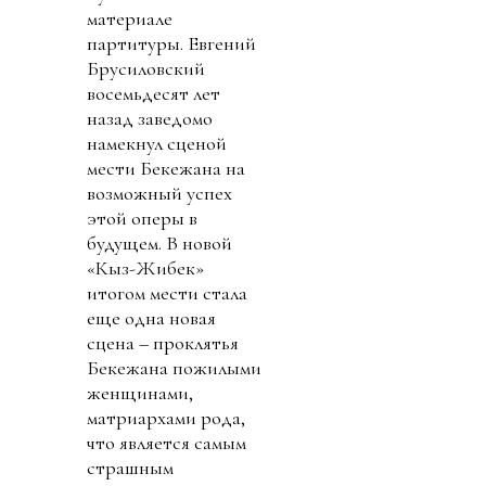
материале
партитуры. Евгений
Брусиловский
восемьдесят лет
назад заведомо
намекнул сценой
мести Бекежана на
возможный успех
этой оперы в
будущем. В новой
«Кыз-Жибек»
итогом мести стала
еще одна новая
сцена – проклятья
Бекежана пожилыми
женщинами,
матриархами рода,
что является самым
страшным