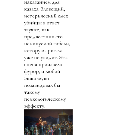
наказанием для
казаха. Зловещий,
истерический смех
убийцы в ответ
звучит, как
предвестник его
неминуемой гибели,
которую зритель
уже не увидит. Эта
сцена произвела
фурор, и любой
экшн-муви
позавидовал бы
такому
психологическому
эффекту.