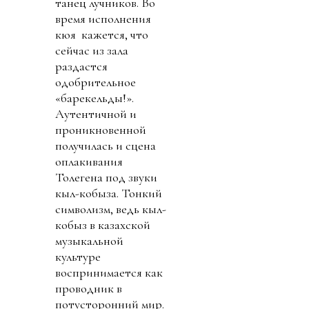
танец лучников. Во
время исполнения
кюя кажется, что
сейчас из зала
раздастся
одобрительное
«барекельды!».
Аутентичной и
проникновенной
получилась и сцена
оплакивания
Толегена под звуки
кыл-кобыза. Тонкий
символизм, ведь кыл-
кобыз в казахской
музыкальной
культуре
воспринимается как
проводник в
потусторонний мир.