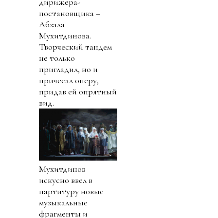
дирижера-
постановщика –
Абзала
Мухитдинова.
Творческий тандем
не только
пригладил, но и
причесал оперу,
придав ей опрятный
вид.
Мухитдинов
искусно ввел в
партитуру новые
музыкальные
фрагменты и