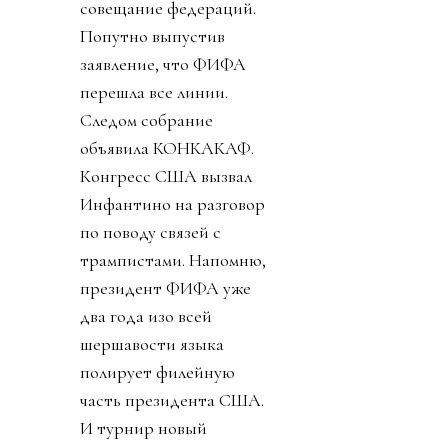
совещание федераций.
Попутно выпустив
заявление, что ФИФА
перешла все линии.
Следом собрание
объявила КОНКАКАФ.
Конгресс США вызвал
Инфантино на разговор
по поводу связей с
трампистами. Напомню,
президент ФИФА уже
два года изо всей
шершавости языка
полирует филейную
часть президента США.
И турнир новый