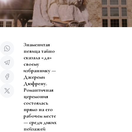
Знаменитая
певица тайно
сказала «да»
своему
избраннику —
Джереми
Дюфрену.
Романтичная
церемония
состоялась
прямо на его
рабочем месте
— среди диких
пейзажей