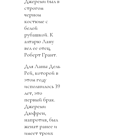
Джереми был в
строгом
черном
костюме с
белой
рубашкой. К
алтарю Лану
вел ее отец,
Роберт Грант.
Для Ланы Дель
Рей, которой в
этом году
исполнилось 39
лет, это
первый брак.
Джереми
Дюфрен,
напротив, был
женат ранее и
имеет троих