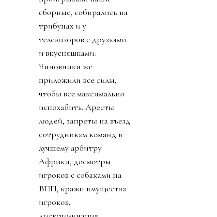
сборные, собирались на
трибунах и у
телевизоров с друзьями
и вкусняшками.
Чиновники же
приложили все силы,
чтобы все максимально
испохабить. Аресты
людей, запреты на въезд
сотрудникам команд и
лучшему арбитру
Африки, досмотры
игроков с собаками на
ВПП, кражи имущества
игроков,
дискриминация