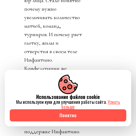
юр лица. Стало понятно
почему нужно
увеличивать количество
матчей, команд,
турниров. И почему рвет
глотку, жилы и
отверстия в своем теле
Инфантино.
Конфедерации же
начали объединяться
против заговора
президента ФИФА.
Использование файлов cookie
Мы используем куки для улучшения работы сайта.
Узнать
День 6. В субботу было
больше
тихо. Только Катар
Понятно
заявил о своей
поддержке Инфантино.