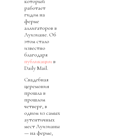
который
работает
гидом на
ферме
аллигаторов в
Луизиане. Об
этом стало
известно
благодаря
публикации
в
Daily Mail.
Свадебная
церемония
прошла в
прошлом
четверг, в
одном из самых
аутентичных
мест Луизианы
— на ферме,