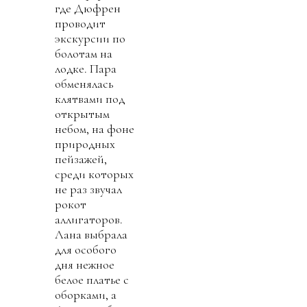
где Дюфрен
проводит
экскурсии по
болотам на
лодке. Пара
обменялась
клятвами под
открытым
небом, на фоне
природных
пейзажей,
среди которых
не раз звучал
рокот
аллигаторов.
Лана выбрала
для особого
дня нежное
белое платье с
оборками, а