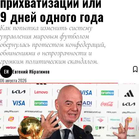
прихватизации или
9 дней одного года
Как попытка изменить систему
управления мировым футболом
обернулась протестом конфедераций,
обвинениями в непрозрачности и
громким политическим скандалом.
ЕИ
Евгений Ибрагимов
06 августа 2026