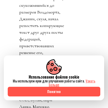
скукожившийся до
размеров Волдеморта,
Джанни, скуля, начал
репостить копирующие
текст друг друга посты
федераций,
приветствовавших
решение его,
Инфантино, отменить
план прихватизации.
Опять смотрим что
Использование файлов cookie
такое «газлайтинг», а
Мы используем куки для улучшения работы сайта.
Узнать
больше
равно и рассматриваем
Понятно
подборку стран: Катар,
ОАЭ, Бутан, Шри
Ланка, Марокко.