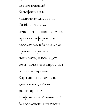
где же главный
бенефициар и
«папочка» лысого из
ФИФА? А он не
отвечает на звонки. А на
пресс-конференции
заседатель в белом доме
срочно перестал
понимать, о ком идет
речь, когда его спросили
о лысом корешке.
Картинно вспомнив,
дон заявил, что не
разговаривал с
Инфантино. Лишенный
благословения патрона,