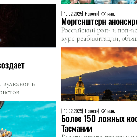
19.02.2025
Новости
1 мин.
Моргенштерн анонсир
Российский рэп- и поп-
курс реабилитации, объяв
тура.
создает
 вулканов в
ристов.
19.02.2025
Новости
1 мин.
Более 150 ложных ко
Тасмании