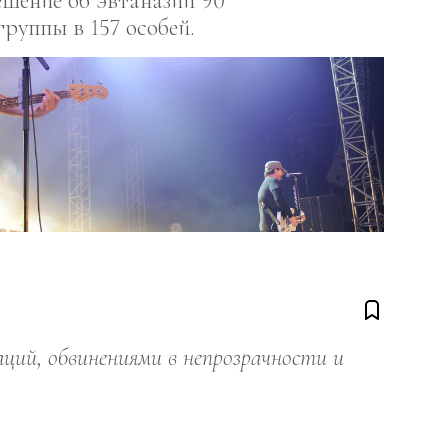
шение об эвтаназии 90
руппы в 157 особей.
ий, обвинениями в непрозрачности и