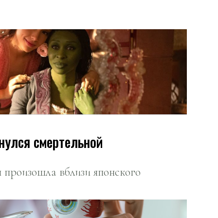
рнулся смертельной
я произошла вблизи японского