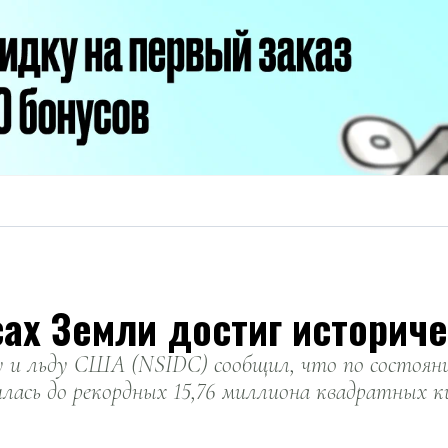
ах Земли достиг историч
 и льду США (NSIDC) сообщил, что по состоянию
лась до рекордных 15,76 миллиона квадратных к