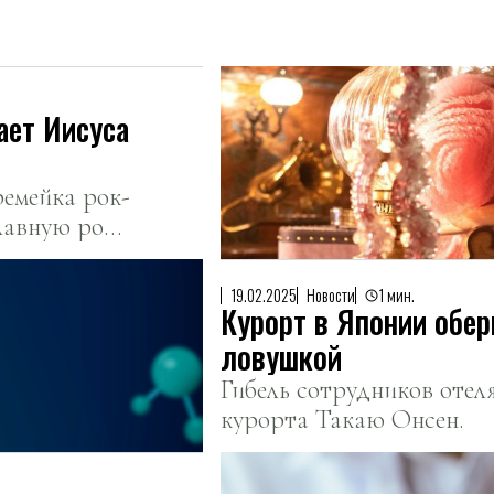
ает Иисуса
ремейка рок-
лавную роль
19.02.2025
Новости
1 мин.
Курорт в Японии обе
ловушкой
Гибель сотрудников отел
курорта Такаю Онсен.