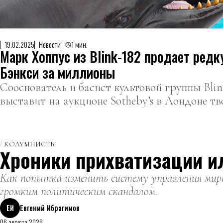
19.02.2025
Новости
1 мин.
Марк Хоппус из Blink-182 продает редк
Бэнкси за миллионы
Сооснователь и басист культовой группы Blin
выставит на аукционе Sotheby’s в Лондоне тв
Бэнкси.
КОЛУМНИСТЫ
Хроники прихватизации и
Как попытка изменить систему управления миро
громким политическим скандалом.
ЕИ
Евгений Ибрагимов
06 августа 2026