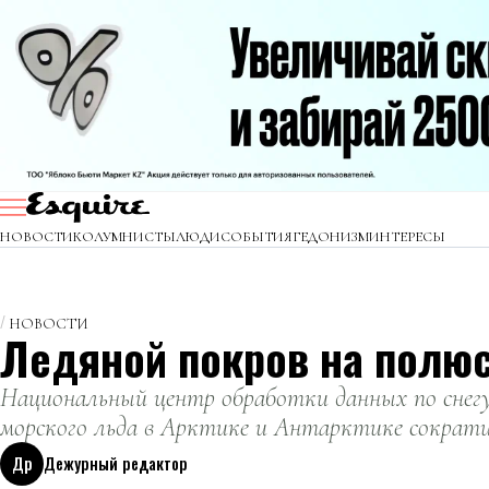
НОВОСТИ
КОЛУМНИСТЫ
ЛЮДИ
СОБЫТИЯ
ГЕДОНИЗМ
ИНТЕРЕСЫ
НОВОСТИ
Ледяной покров на полюс
Национальный центр обработки данных по снегу
морского льда в Арктике и Антарктике сократи
Др
Дежурный редактор