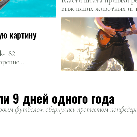
Власти штата приняли ре
выживших животных из г
ую картину
k-182
орение
ли 9 дней одного года
вым футболом обернулась протестом конфедерац