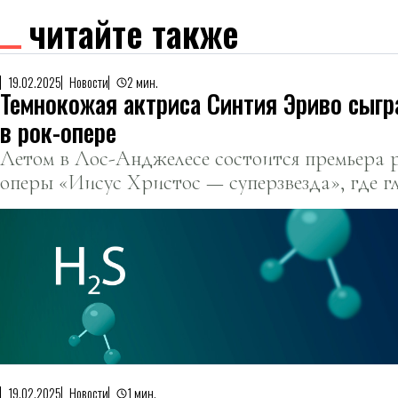
читайте также
19.02.2025
Новости
2 мин.
Темнокожая актриса Синтия Эриво сыгр
в рок-опере
Летом в Лос-Анджелесе состоится премьера 
оперы «Иисус Христос — суперзвезда», где г
исполнит темнокожая актриса Синтия Эриво.
19.02.2025
Новости
1 мин.