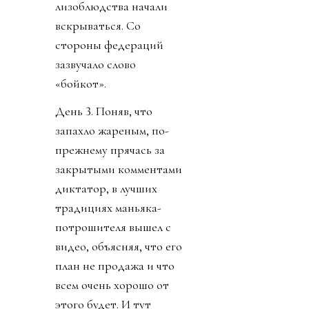
лизоблюдства начали
вскрываться. Со
стороны федераций
зазвучало слово
«бойкот».
День 3. Поняв, что
запахло жареным, по-
прежнему прячась за
закрытыми комментами
диктатор, в лучших
традициях маньяка-
потрошителя вышел с
видео, объясняя, что его
план не продажа и что
всем очень хорошо от
этого будет. И тут