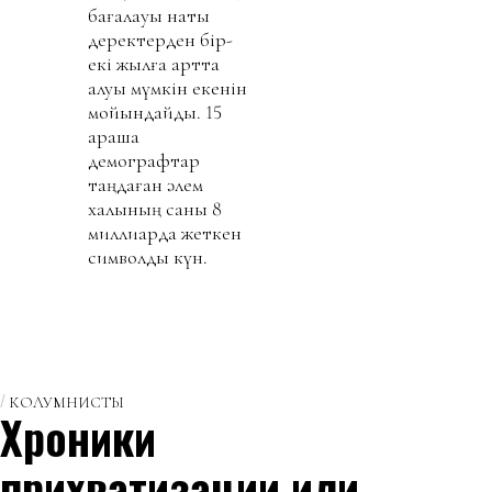
бағалауы нақты
деректерден бір-
екі жылға артта
қалуы мүмкін екенін
мойындайды. 15
қараша
демографтар
таңдаған әлем
халқының саны 8
миллиардқа жеткен
символдық күн.
КОЛУМНИСТЫ
Хроники
прихватизации или