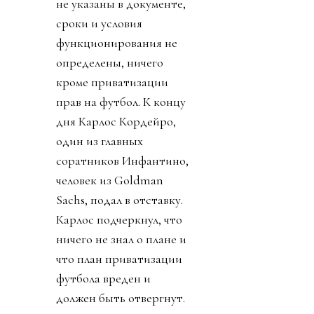
не указаны в документе,
сроки и условия
функционирования не
определены, ничего
кроме приватизации
прав на футбол. К концу
дня Карлос Кордейро,
один из главных
соратников Инфантино,
человек из Goldman
Sachs, подал в отставку.
Карлос подчеркнул, что
ничего не знал о плане и
что план приватизации
футбола вреден и
должен быть отвергнут.