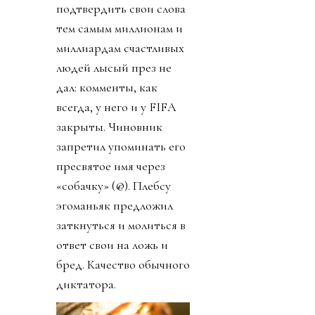
подтвердить свои слова
тем самым миллионам и
миллиардам счастливых
людей лысый през не
дал: комменты, как
всегда, у него и у FIFA
закрыты. Чиновник
запретил упоминать его
пресвятое имя через
«собачку» (@). Плебсу
эгоманьяк предложил
заткнуться и молиться в
ответ свои на ложь и
бред. Качество обычного
диктатора.