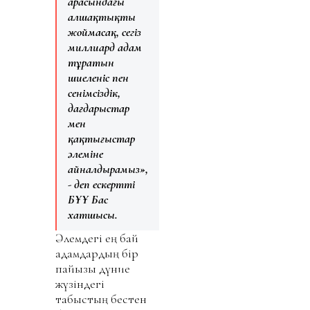
арасындағы
алшақтықты
жоймасақ, сегіз
миллиард адам
тұратын
шиеленіс пен
сенімсіздік,
дағдарыстар
мен
қақтығыстар
әлеміне
айналдырамыз»,
- деп ескертті
БҰҰ Бас
хатшысы.
Әлемдегі ең бай
адамдардың бір
пайызы дүние
жүзіндегі
табыстың бестен