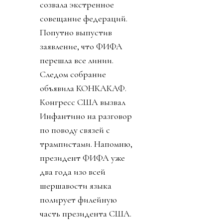
созвала экстренное
совещание федераций.
Попутно выпустив
заявление, что ФИФА
перешла все линии.
Следом собрание
объявила КОНКАКАФ.
Конгресс США вызвал
Инфантино на разговор
по поводу связей с
трампистами. Напомню,
президент ФИФА уже
два года изо всей
шершавости языка
полирует филейную
часть президента США.