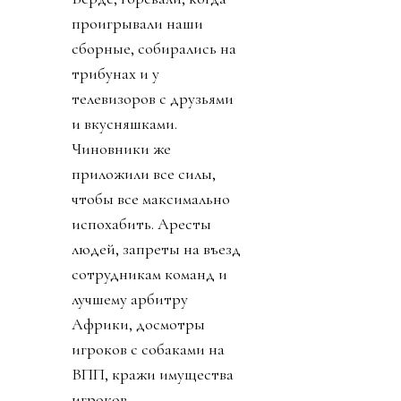
проигрывали наши
сборные, собирались на
трибунах и у
телевизоров с друзьями
и вкусняшками.
Чиновники же
приложили все силы,
чтобы все максимально
испохабить. Аресты
людей, запреты на въезд
сотрудникам команд и
лучшему арбитру
Африки, досмотры
игроков с собаками на
ВПП, кражи имущества
игроков,