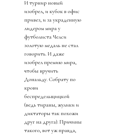
И турнир новый
изобрел, и кубок в офис
привез, и за украденную
лидером мира у
футболиста Челси
золотую медаль не стал
говорить. И даже
изобрел премию мира,
чтобы вручить
Дональду. Собрату по
крови
беспредельщицкой
(ведь тираны, жулики и
диктаторы так похожи
друг на друга). Причины
такого, вот уж правда,