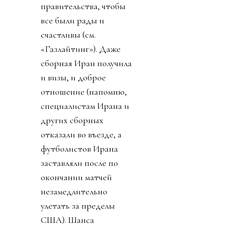
правительства, чтобы
все были рады и
счастливы (см.
«Газлайтинг»). Даже
сборная Иран получила
и визы, и доброе
отношение (напомню,
специалистам Ирана и
других сборных
отказали во въезде, а
футболистов Ирана
заставляли после по
окончании матчей
незамедлительно
улетать за пределы
США). Шанса