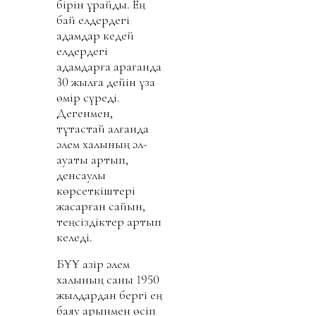
бірін құрайды. Ең
бай елдердегі
адамдар кедей
елдердегі
адамдарға қарағанда
30 жылға дейін ұзақ
өмір сүреді.
Дегенмен,
тұтастай алғанда
әлем халқының әл-
ауқаты артып,
денсаулық
көрсеткіштері
жақсарған сайын,
теңсіздіктер артып
келеді.
БҰҰ қазір әлем
халқының саны 1950
жылдардан бергі ең
баяу қарқынмен өсіп