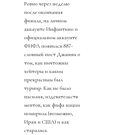
Ровно через неделю
после окончания
финала, на личном
аккаунте Инфантино и
официальном аккаунте
ФИФА появился 887-
словный пост Джанни о
том, как ничтожны
хейтеры и каким
прекрасным был
турнир. Как не было
насилия, издевательств
ментов, как фифа нации
помирила (возможно,
Иран и США) и как
старались