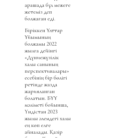
қарашада бұл межеге
жетеміз деп
болжаған еді.
Біріккен Ұлттар
Ұйымының
болжамы 2022
жылға дейінгі
«Дүниежүзілік
халық санының
перспективалары»
есебінің бір бөлігі
ретінде жазда
жарияланған
болатын. БҰҰ
мәліметі бойынша,
Үндістан 2023
жылы әлемдегі халқы
ең көп елге
айналады. Қазір