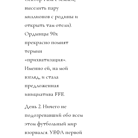
выселить пару
миллионов с родины и
открыть там отели).
Ордынцы 90х
прекрасно помнят
термин
«прихватизация».
Именно ей, на мой
взгляд, и стала
предложенная
инициатива FFE.
День 2. Ничего не
подозревавший обо всем
этом футбольный мир
взорвался. УЕФА первой