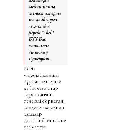
медицинаның
жетістіктеріне
таң қалдыруға
мүмкіндік
береді,"- деді
БҰҰ Бас
хатшысы
Антониу
Гутерриш.
Сегіз
миллиардыншы
тұрғын әлі күнге
дейін соғыстар
жүріп жатқан,
теңсіздік орнаған,
жүздеген миллион
адамдар
тамақтанбаған және
климаттық