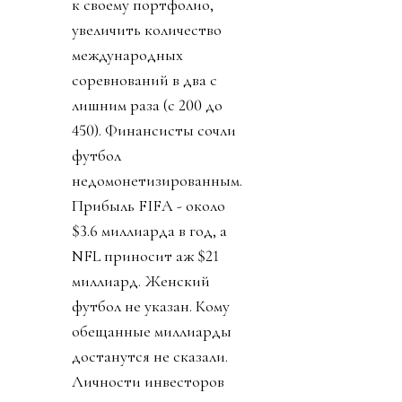
к своему портфолио,
увеличить количество
международных
соревнований в два с
лишним раза (с 200 до
450). Финансисты сочли
футбол
недомонетизированным.
Прибыль FIFA - около
$3.6 миллиарда в год, а
NFL приносит аж $21
миллиард. Женский
футбол не указан. Кому
обещанные миллиарды
достанутся не сказали.
Личности инвесторов