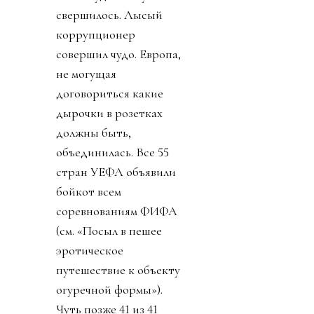
свершилось. Лысый
коррупционер
совершил чудо. Европа,
не могущая
договориться какие
дырочки в розетках
должны быть,
объединилась. Все 55
стран УЕФА объявили
бойкот всем
соревнованиям ФИФА
(см. «Посыл в пешее
эротическое
путешествие к объекту
огуречной формы»).
Чуть позже 41 из 41