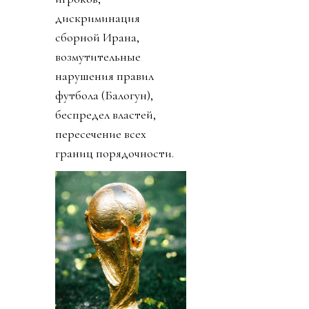
дискриминация
сборной Ирана,
возмутительные
нарушения правил
футбола (Балогун),
беспредел властей,
пересечение всех
границ порядочности.