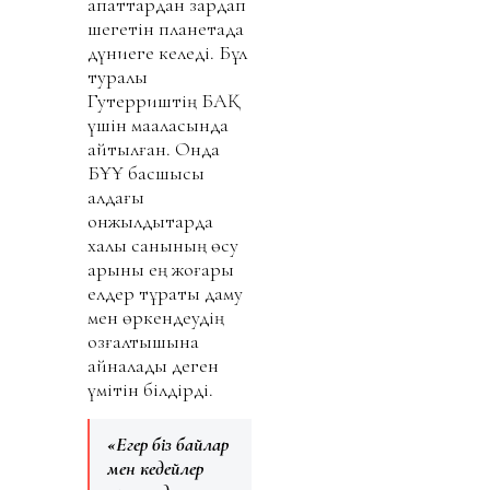
апаттардан зардап
шегетін планетада
дүниеге келеді. Бұл
туралы
Гутерриштің БАҚ
үшін мақаласында
айтылған. Онда
БҰҰ басшысы
алдағы
онжылдықтарда
халық санының өсу
қарқыны ең жоғары
елдер тұрақты даму
мен өркендеудің
қозғалтқышына
айналады деген
үмітін білдірді.
«Егер біз байлар
мен кедейлер