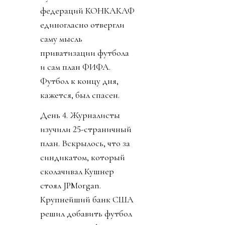
федераций КОНКАКАФ
единогласно отвергли
саму мысль
приватизации футбола
и сам план ФИФА.
Футбол к концу дня,
кажется, был спасен.
День 4. Журналисты
изучили 25-страничный
план. Вскрылось, что за
синдикатом, который
сколачивал Кушнер
стоял JPMorgan.
Крупнейший банк США
решил добавить футбол