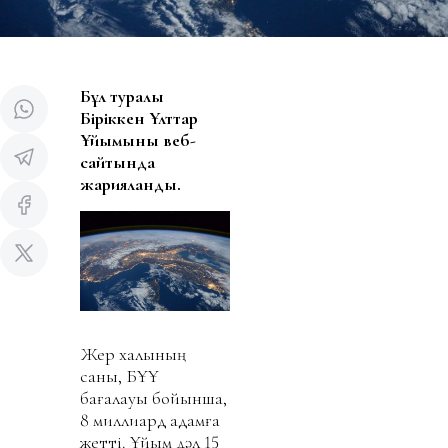
Бұл туралы
Біріккен Ұлттар
Ұйымының веб-
сайтында
жарияланды.
Жер халқының
саны, БҰҰ
бағалауы бойынша,
8 миллиард адамға
жетті. Ұйым дәл 15