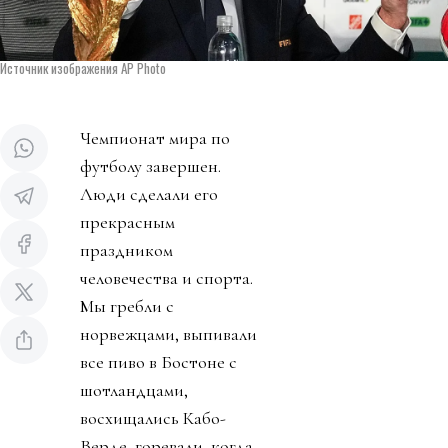
Источник изображения AP Photo
Чемпионат мира по
футболу завершен.
Люди сделали его
прекрасным
праздником
человечества и спорта.
Мы гребли с
норвежцами, выпивали
все пиво в Бостоне с
шотландцами,
восхищались Кабо-
Верде, горевали, когда