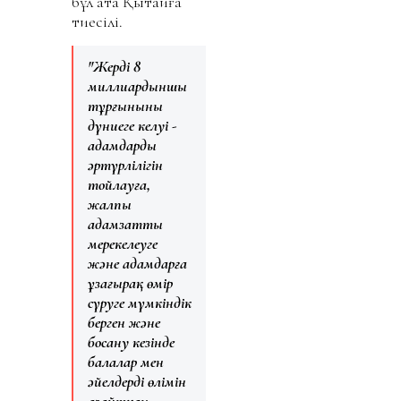
бұл атақ Қытайға
тиесілі.
"Жердің 8
миллиардыншы
тұрғынының
дүниеге келуі -
адамдардың
әртүрлілігін
тойлауға,
жалпы
адамзатты
мерекелеуге
және адамдарға
ұзағырақ өмір
сүруге мүмкіндік
берген және
босану кезінде
балалар мен
әйелдердің өлімін
азайтқан