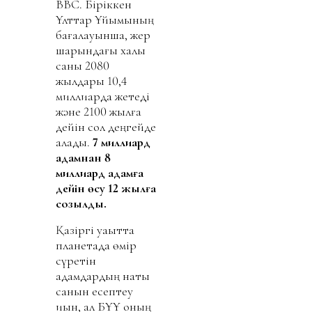
ВВС. Біріккен
Ұлттар Ұйымының
бағалауынша, жер
шарындағы халық
саны 2080
жылдары 10,4
миллиардқа жетеді
және 2100 жылға
дейін сол деңгейде
қалады.
7 миллиард
адамнан 8
миллиард адамға
дейін өсу 12 жылға
созылды.
Қазіргі уақытта
планетада өмір
сүретін
адамдардың нақты
санын есептеу
қиын, ал БҰҰ оның