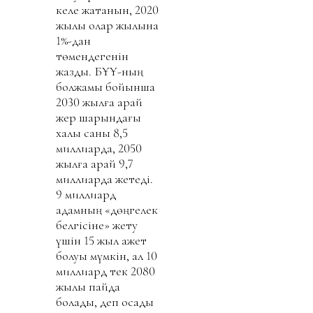
келе жатқанын, 2020
жылы олар жылына
1%-дан
төмендегенін
жазды. БҰҰ-ның
болжамы бойынша
2030 жылға қарай
жер шарындағы
халық саны 8,5
миллиардқа, 2050
жылға қарай 9,7
миллиардқа жетеді.
9 миллиард
адамның «дөңгелек
белгісіне» жету
үшін 15 жыл қажет
болуы мүмкін, ал 10
миллиард тек 2080
жылы пайда
болады, деп қосады