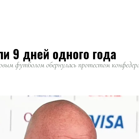
ли 9 дней одного года
вым футболом обернулась протестом конфедерац