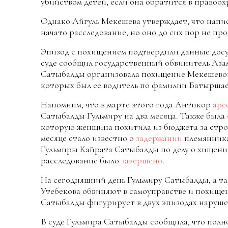
убийством детей, если она обратится в правоо
Однако Айгуль Мекешева утверждает, что напис
начато расследование, но оно до сих пор не про
Эпизод с похищением подтвердили данные досу
суде сообщил государственный обвинитель Азам
Сатыбалды организовала похищение Мекешевой
которых был ее водитель по фамилии Батыршае
Напомним, что в марте этого года Антикор
аре
Сатыбалды Гульмиру на два месяца. Также была
которую женщина похитила из бюджета за стро
месяце стало известно о
задержании
племянника
Гульмиры Кайрата Сатыбалды по делу о хищения
расследование было
завершено
.
На сегодняшний день Гульмиру Сатыбалды, а т
Утебекова обвиняют в самоуправстве и похищен
Сатыбалды фигурирует в двух эпизодах наруше
В суде Гульмира Сатыбалды сообщила, что полн