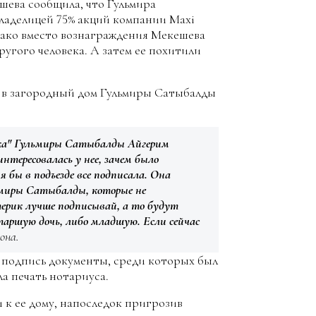
шева сообщила, что Гульмира
ладелицей 75% акций компании Maxi
днако вместо вознаграждения Мекешева
ругого человека. А затем ее похитили
е в загородный дом Гульмиры Сатыбалды
рука" Гульмиры Сатыбалды Айгерим
нтересовалась у нее, зачем было
я бы в подъезде все подписала. Она
ьмиры Сатыбалды, которые не
терик лучше подписывай, а то будут
таршую дочь, либо младшую. Если сейчас
она.
 подпись документы, среди которых был
а печать нотариуса.
к ее дому, напоследок пригрозив