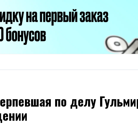
терпевшая по делу Гульм
щении