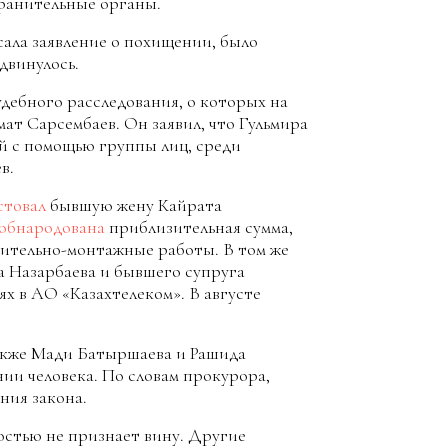
хранительные органы.
ала заявление о похищении, было
двинулось.
дебного расследования, о которых на
ат Сарсембаев. Он заявил, что Гульмира
 с помощью группы лиц, среди
в.
стовал
бывшую жену Кайрата
обнародована
приблизительная сумма,
ительно-монтажные работы. В том же
 Назарбаева и бывшего супруга
х в АО «Казахтелеком». В августе
акже Мади Батыршаева и Рашида
ии человека. По словам прокурора,
ния закона.
остью не признает вину. Другие