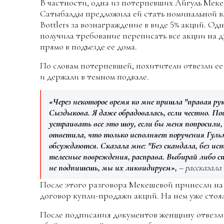
В частности, одна из потерпевших Айгуль Меке
Сатыбалды предложила ей стать номинальной в
Bottlers за вознаграждение в виде 5% акций. О
получила требование переписать все акции на д
прямо в подъезде ее дома.
По словам потерпевшей, похитители отвезли е
и держали в темном подвале.
«Через некоторое время ко мне пришла "правая 
Сыздыкова. Я даже обрадовалась, если честно. Пои
устраивать все это шоу, если бы меня попросили, 
ответила, что только исполняет поручения Гул
обсуждаются. Сказала мне: "Без скандала, без ис
телесные повреждения, расправа. Выбирай либо с
не подпишешь, мы их ликвидируем»,
– рассказала 
После этого разговора Мекешевой принесли на
договор купли-продажи акций. На нем уже стоял
После подписания документов женщину отвезли 