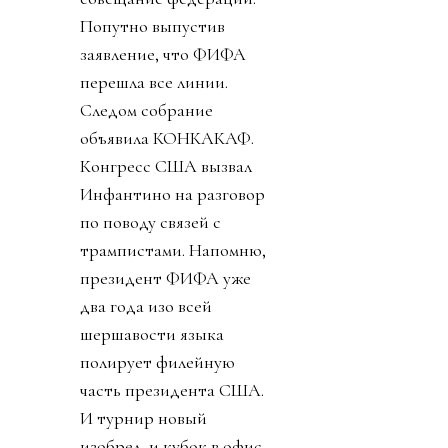
Попутно выпустив
заявление, что ФИФА
перешла все линии.
Следом собрание
объявила КОНКАКАФ.
Конгресс США вызвал
Инфантино на разговор
по поводу связей с
трампистами. Напомню,
президент ФИФА уже
два года изо всей
шершавости языка
полирует филейную
часть президента США.
И турнир новый
изобрел, и кубок в офис