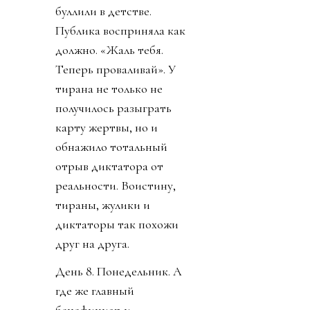
буллили в детстве.
Публика восприняла как
должно. «Жаль тебя.
Теперь проваливай». У
тирана не только не
получилось разыграть
карту жертвы, но и
обнажило тотальный
отрыв диктатора от
реальности. Воистину,
тираны, жулики и
диктаторы так похожи
друг на друга.
День 8. Понедельник. А
где же главный
бенефициар и