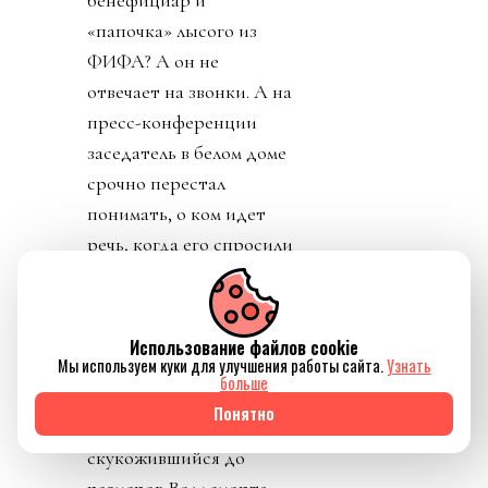
«папочка» лысого из
ФИФА? А он не
отвечает на звонки. А на
пресс-конференции
заседатель в белом доме
срочно перестал
понимать, о ком идет
речь, когда его спросили
о лысом корешке.
Картинно вспомнив,
дон заявил, что не
Использование файлов cookie
разговаривал с
Мы используем куки для улучшения работы сайта.
Узнать
больше
Инфантино. Лишенный
Понятно
благословения патрона,
скукожившийся до
размеров Волдеморта,