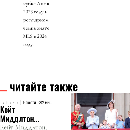
кубке Лиг в
2023 году и
регулярном
чемпионате
MLS в 2024
году.
читайте также
20.02.2025
Новости
2 мин.
Кейт
Миддлтон
отказалась от
Кейт Миддлтон,