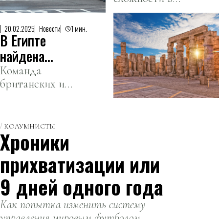
военный
виды рыб и
мероприятии
парад в
животных.
примут участие
честь 80-
20.02.2025
Новости
1 мин.
В Египте
4,5 тысяч
летия
человек.
найдена
Победы
ранее
Команда
британских и
неизвестная
египетских
гробница
ученых
фараона
совершила
КОЛУМНИСТЫ
Хроники
сенсационное
открытие.
прихватизации или
9 дней одного года
Как попытка изменить систему
управления мировым футболом