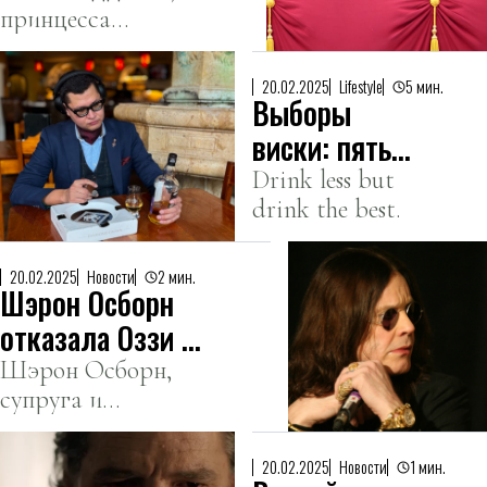
принцесса
древней
Уэльская,
традиции
решила
ради детей
20.02.2025
Lifestyle
5 мин.
Выборы
отказаться от
участия своих
виски: пять
детей в одной из
по 50
Drink less but
древнейших
drink the best.
королевских
традиций
20.02.2025
Новости
2 мин.
Великобритании.
Шэрон Осборн
отказала Оззи в
роли в «Пиратах
Шэрон Осборн,
супруга и
Карибского
менеджер
моря»
знаменитого рок-
20.02.2025
Новости
1 мин.