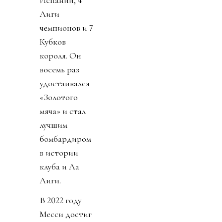
Испании, 4
Лиги
чемпионов и 7
Кубков
короля. Он
восемь раз
удостаивался
«Золотого
мяча» и стал
лучшим
бомбардиром
в истории
клуба и Ла
Лиги.
В 2022 году
Месси достиг