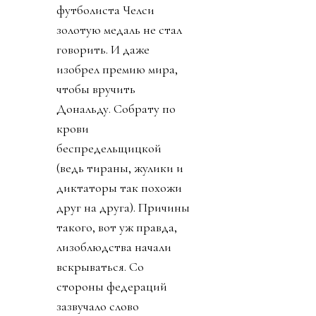
футболиста Челси
золотую медаль не стал
говорить. И даже
изобрел премию мира,
чтобы вручить
Дональду. Собрату по
крови
беспредельщицкой
(ведь тираны, жулики и
диктаторы так похожи
друг на друга). Причины
такого, вот уж правда,
лизоблюдства начали
вскрываться. Со
стороны федераций
зазвучало слово