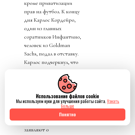
кроме приватизации
прав на футбол. К концу
дня Карлос Кордейро,
один из главных
соратников Инфантино,
человек из Goldman
Sachs, подал в отставку.
Карлос подчеркнул, что
ничего не знал о плане и
что план приватизации
футбола вреден и
должен быть отвергнут.
Использование файлов cookie
Мы используем куки для улучшения работы сайта.
Узнать
Политики уровня
больше
премьер-министра
Понятно
Великобритании
заявляют о