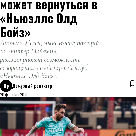
может вернуться в
«Ньюэллс Олд
Бойз»
Лионель Месси, ныне выступающий
за «Интер Майами»,
рассматривает возможность
возвращения в свой первый клуб
«Ньюэллс Олд Бойз».
Др
Дежурный редактор
20 февраля 2025