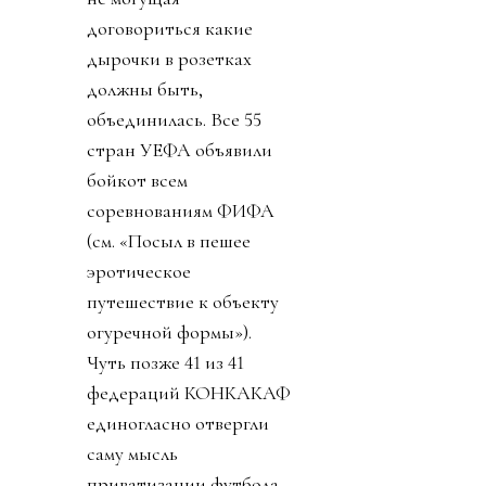
договориться какие
дырочки в розетках
должны быть,
объединилась. Все 55
стран УЕФА объявили
бойкот всем
соревнованиям ФИФА
(см. «Посыл в пешее
эротическое
путешествие к объекту
огуречной формы»).
Чуть позже 41 из 41
федераций КОНКАКАФ
единогласно отвергли
саму мысль
приватизации футбола