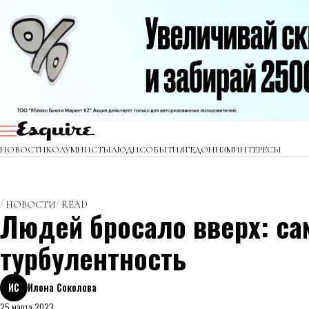
НОВОСТИ
КОЛУМНИСТЫ
ЛЮДИ
СОБЫТИЯ
ГЕДОНИЗМ
ИНТЕРЕСЫ
НОВОСТИ
READ
Людей бросало вверх: са
турбулентность
ИС
Илона Соколова
25 марта 2023