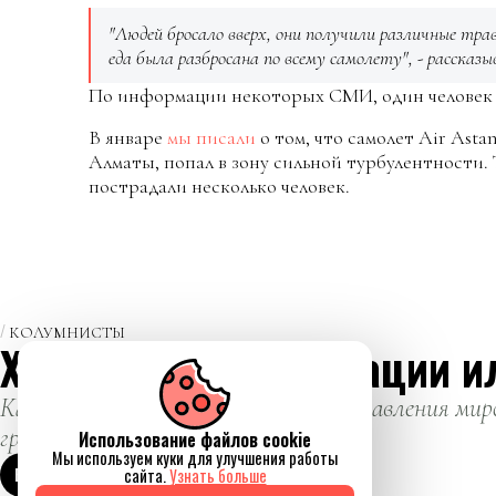
"Людей бросало вверх, они получили различные трав
еда была разбросана по всему самолету", - рассказ
По информации некоторых СМИ, один человек 
В январе
мы писали
о том, что самолет Air Ast
Алматы, попал в зону сильной турбулентности. 
пострадали несколько человек.
КОЛУМНИСТЫ
Хроники прихватизации и
Как попытка изменить систему управления миро
громким политическим скандалом.
Использование файлов cookie
Мы используем куки для улучшения работы
ЕИ
Евгений Ибрагимов
сайта.
Узнать больше