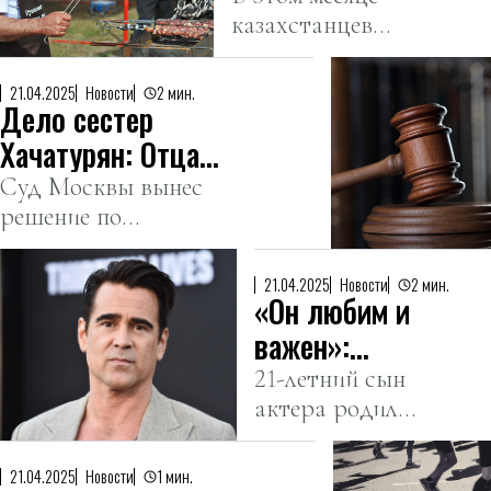
казахстанцев
отдыхать в мае
ожидает до 12
выходных дней.
21.04.2025
Новости
2 мин.
Дело сестер
Хачатурян: Отца
признали виновным
Суд Москвы вынес
решение по
резонансному делу об
убийстве Михаила
21.04.2025
Новости
2 мин.
«Он любим и
Хачатуряна
собственными
важен»:
дочерьми.
Колин
21-летний сын
актера родился
Фаррелл
с редким
решил
генетическим
поместить
21.04.2025
Новости
1 мин.