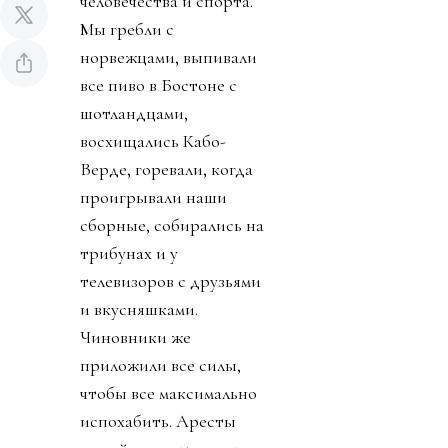
человечества и спорта.
Мы гребли с
норвежцами, выпивали
все пиво в Бостоне с
шотландцами,
восхищались Кабо-
Верде, горевали, когда
проигрывали наши
сборные, собирались на
трибунах и у
телевизоров с друзьями
и вкусняшками.
Чиновники же
приложили все силы,
чтобы все максимально
испохабить. Аресты