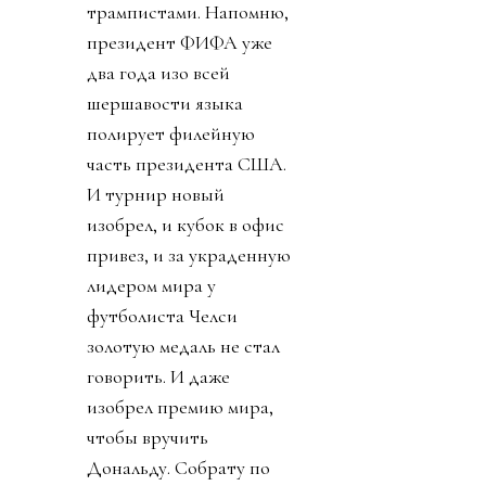
трампистами. Напомню,
президент ФИФА уже
два года изо всей
шершавости языка
полирует филейную
часть президента США.
И турнир новый
изобрел, и кубок в офис
привез, и за украденную
лидером мира у
футболиста Челси
золотую медаль не стал
говорить. И даже
изобрел премию мира,
чтобы вручить
Дональду. Собрату по