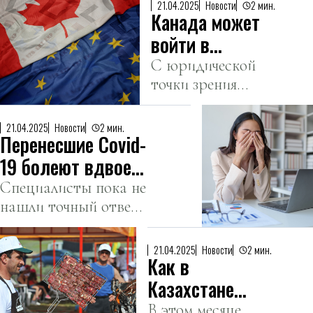
хуситам с
21.04.2025
Новости
2 мин.
Канада может
Signal.
женой и
войти в
братом
состав ЕС
С юридической
точки зрения
понятие
«европейское
21.04.2025
Новости
2 мин.
Перенесшие Covid-
государство» не
закреплено и не
19 болеют вдвое
ограничено
чаще и
Специалисты пока не
континентальной
нашли точный ответ
дольше — ученые
Европой.
на вопрос из-за чего
это происходит.
21.04.2025
Новости
2 мин.
Как в
Казахстане
будут
В этом месяце