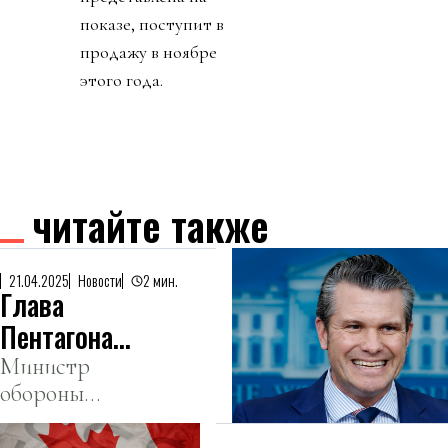
показе, поступит в
продажу в ноябре
этого года.
читайте также
21.04.2025
Новости
2 мин.
Глава
Пентагона
делился
Министр
обороны
планами
отправлял
ударов по
данные в чат в