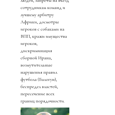
людей, запреты на въезд
сотрудникам команд и
лучшему арбитру
Африки, досмотры
игроков с собаками на
ВПП, кражи имущества
игроков,
дискриминация
сборной Ирана,
возмутительные
нарушения правил
футбола (Балогун),
беспредел властей,
пересечение всех
границ порядочности.