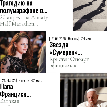
Трагедию на
заболеванием.
сына в
полумарафоне в
интернат
Алматы
20 апреля на Almaty
Half Marathon
прокомментировали
скончались два
в Минспорте
участника.
21.04.2025
Новости
1 мин.
Звезда
«Сумерек»
связала себя
Кристен Стюарт
официально
узами брака
зарегистрировала
свои отношения с
21.04.2025
Новости
1 мин.
Папа
Дилан Майер.
Франциск
скончался в
Ватикан