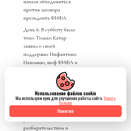
начали объединяться
против заговора
президента ФИФА.
День 6. В субботу было
тихо. Только Катар
заявил о своей
поддержке Инфантино.
Напомню, шеф ФИФА и
чемпионат у них провел,
и на их джете летал по
всему свету, и лично
Использование файлов cookie
регулярно летал делать
Мы используем куки для улучшения работы сайта.
Узнать
больше
«ку» правителям Катара.
Понятно
УЕФА пригрозило
уголовным
разбирательством и