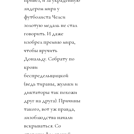
привез, и за украденную
лидером мира у
футболиста Челси
золотую медаль не стал
говорить. И даже
изобрел премию мира,
чтобы вручить
Дональду. Собрату по
крови
беспредельщицкой
(ведь тираны, жулики и
диктаторы так похожи
друг на друга). Причины
такого, вот уж правда,
лизоблюдства начали
вскрываться. Со