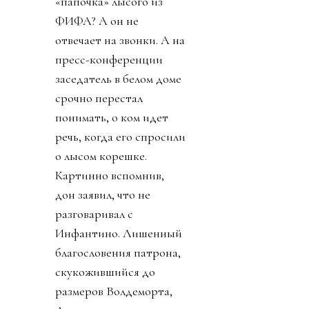
«папочка» лысого из
ФИФА? А он не
отвечает на звонки. А на
пресс-конференции
заседатель в белом доме
срочно перестал
понимать, о ком идет
речь, когда его спросили
о лысом корешке.
Картинно вспомнив,
дон заявил, что не
разговаривал с
Инфантино. Лишенный
благословения патрона,
скукожившийся до
размеров Волдеморта,