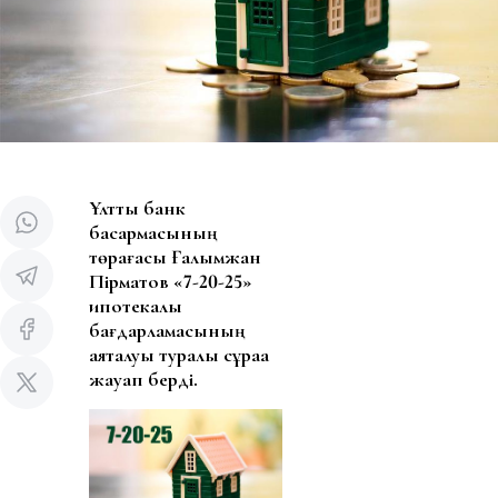
Ұлттық банк
басқармасының
төрағасы Ғалымжан
Пірматов «7-20-25»
ипотекалық
бағдарламасының
аяқталуы туралы сұраққа
жауап берді.