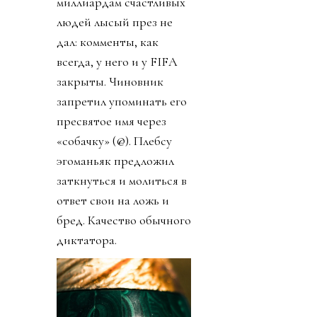
миллиардам счастливых
людей лысый през не
дал: комменты, как
всегда, у него и у FIFA
закрыты. Чиновник
запретил упоминать его
пресвятое имя через
«собачку» (@). Плебсу
эгоманьяк предложил
заткнуться и молиться в
ответ свои на ложь и
бред. Качество обычного
диктатора.