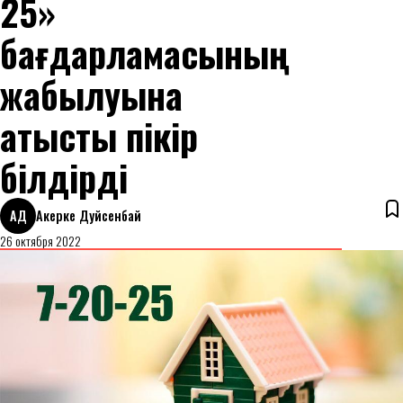
25»
бағдарламасының
жабылуына
қатысты пікір
білдірді
АД
Акерке Дуйсенбай
26 октября 2022