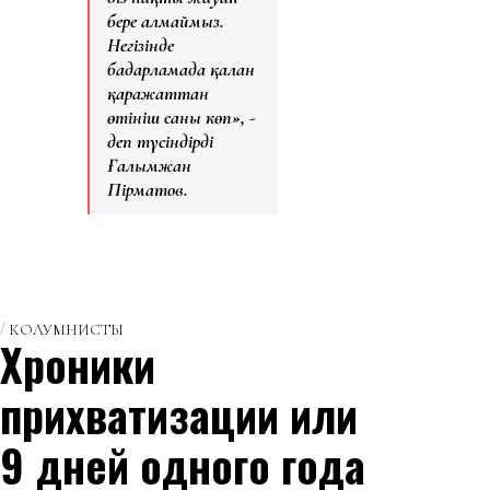
бере алмаймыз.
Негізінде
бағдарламада қалған
қаражаттан
өтініш саны көп», -
деп түсіндірді
Ғалымжан
Пірматов.
КОЛУМНИСТЫ
Хроники
прихватизации или
9 дней одного года