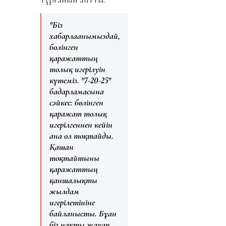
"Біз
хабарлағанымыздай,
болінген
қаражаттың
толық игерілуін
күтеміз. "7-20-25"
бағдарламасына
сәйкес: бөлінген
қаражат толық
игерілгеннен кейін
ғана ол тоқтайды.
Қашан
тоқтайтыны
қаражаттың
қаншалықты
жылдам
игерілетініне
байланысты. Бұған
біз нақты жауап