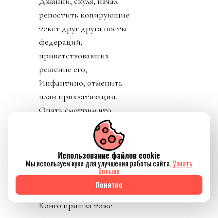
Джанни, скуля, начал
репостить копирующие
текст друг друга посты
федераций,
приветствовавших
решение его,
Инфантино, отменить
план прихватизации.
Опять смотрим что
такое «газлайтинг», а
равно и рассматриваем
подборку стран: Катар,
Использование файлов cookie
Мы используем куки для улучшения работы сайта.
Узнать
ОАЭ, Бутан, Шри
больше
Ланка, Марокко.
Понятно
Федерация футбола
Конго пришла тоже