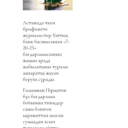
Астанада өткен
брифингте
журналистер Ұлттық
банк басшысынан «7-
20-25»
бағдарламасының
жақын арада
жабылатыны туралы
ақпаратқа жауап
беруін сұрады.
Ғалымжан Пірматов
бұл бағдарлама
бойынша өтінімдер
саны бөлінген
қаражаттан қалған
суммадан асып
тұрғанын айтты.