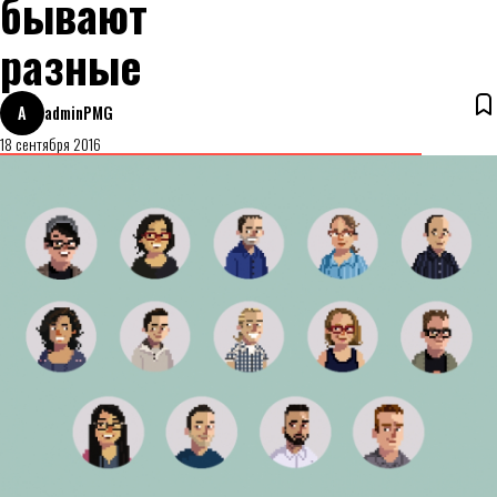
бывают
разные
A
adminPMG
18 сентября 2016