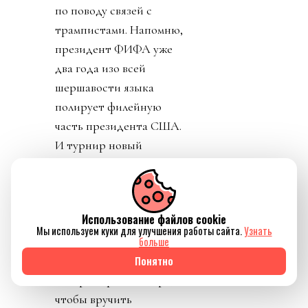
по поводу связей с
трампистами. Напомню,
президент ФИФА уже
два года изо всей
шершавости языка
полирует филейную
часть президента США.
И турнир новый
изобрел, и кубок в офис
привез, и за украденную
лидером мира у
Использование файлов cookie
футболиста Челси
Мы используем куки для улучшения работы сайта.
Узнать
золотую медаль не стал
больше
говорить. И даже
Понятно
изобрел премию мира,
чтобы вручить