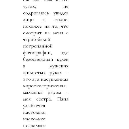
устах; не
содрогаюсь увидев
лицо в толпе,
похожее на то, что
смотрит на меня с
черно-белой
потрепанной
фотографии, где
белоснежный кулек
в мужских
жилистых руках –
это я, а насупленная
короткостриженая
малышка рядом –
моя сестра. Папа
улыбается
настолько,
насколько
позволяют