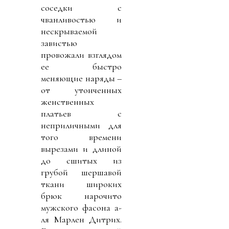
соседки с
чванливостью и
нескрываемой
завистью
провожали взглядом
ее быстро
меняющие наряды –
от утонченных
женственных
платьев с
неприличными для
того времени
вырезами и длиной
до сшитых из
грубой шершавой
ткани широких
брюк нарочито
мужского фасона а-
ля Марлен Дитрих.