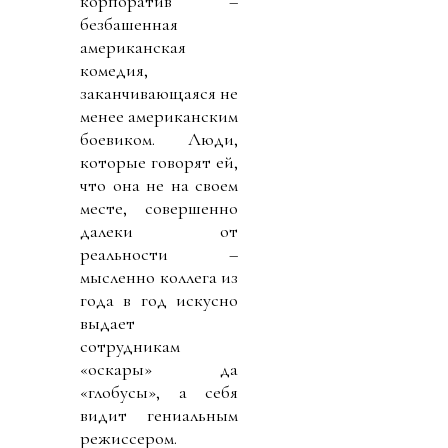
корпоратив –
безбашенная
американская
комедия,
заканчивающаяся не
менее американским
боевиком. Люди,
которые говорят ей,
что она не на своем
месте, совершенно
далеки от
реальности –
мысленно коллега из
года в год искусно
выдает
сотрудникам
«оскары» да
«глобусы», а себя
видит гениальным
режиссером.