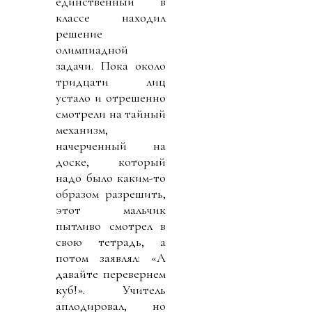
единственный в
классе находил
решение
олимпиадной
задачи. Пока около
тридцати лиц
устало и отрешенно
смотрели на тайный
механизм,
начерченный на
доске, который
надо было каким-то
образом разрешить,
этот мальчик
пытливо смотрел в
свою тетрадь, а
потом заявлял: «А
давайте перевернем
куб!». Учитель
аплодировал, но