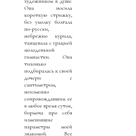
художником в душе.
Она носила
короткую стрижку,
без умолку болтала
по-русски,
небрежно курила,
танцевала с грацией
молоденькой
гимнастки. Она
тихонько
подбиралась к своей
дочери с
сантиметром,
неизменно
сопровождавшим ее
в любое время суток,
бормоча про себя
изменившие
параметры моей
знакомой. Все