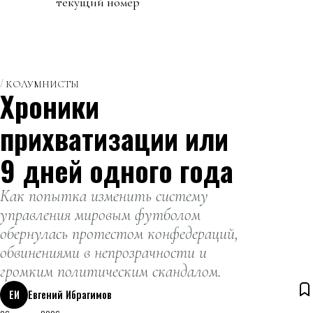
текущий номер
КОЛУМНИСТЫ
Хроники
прихватизации или
9 дней одного года
Как попытка изменить систему
управления мировым футболом
обернулась протестом конфедераций,
обвинениями в непрозрачности и
громким политическим скандалом.
ЕИ
Евгений Ибрагимов