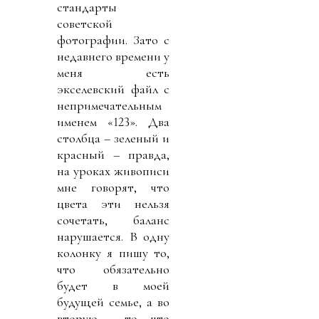
стандарты
советской
фотографии. Зато с
недавнего времени у
меня есть
экселевский файл с
непримечательным
именем «123». Два
столбца – зеленый и
красный – правда,
на уроках живописи
мне говорят, что
цвета эти нельзя
сочетать, баланс
нарушается. В одну
колонку я пишу то,
что обязательно
будет в моей
будущей семье, а во
вторую – то, что