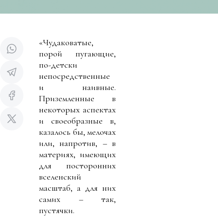
«Чудаковатые,
порой пугающие,
по-детски
непосредственные
и наивные.
Приземленные в
некоторых аспектах
и своеобразные в,
казалось бы, мелочах
или, напротив, – в
материях, имеющих
для посторонних
вселенский
масштаб, а для них
самих – так,
пустячки.