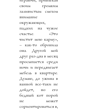
играючи, привлекая
своим громким
заливистым смехом
внимание
окружающих,
падких на чужое
счастье. «Это
чистит мою карму»,
– как-то обронила
она. Другой мой
друг раз-два в месяц
просыпается среди
ночи и передвигает
мебель в квартире.
Думаю, до ужина в
ванной все-таки не
дойдет, но его
бедный кот порой
не может
сориентироваться в,