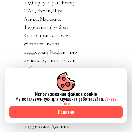
подборку стран: Катар,
ОАЭ, Бутан, Шри
Ланка, Марокко.
Федерация футбола
Конго пришла тоже
уточнить, где за
поддержку Инфантино
им выдадут их взятку и
поблагодарить лично
товарища Инфантино за
развитие конголезского
футбола. Английская и
Использование файлов cookie
Мы используем куки для улучшения работы сайта.
Узнать
Валлийская ассоциации
больше
футбола закрепили
Понятно
формально отзыв своей
поддержки Джанни.