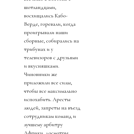
шотландцами,
восхищались Кабо-
Верде, горевали, когда
проигрывали наши
сборные, собирались на
трибунах и у
телевизоров с друзьями
и вкусняшками.
Чиновники же
приложили все силы,
чтобы все максимально
испохабить. Аресты
людей, запреты на въезд
сотрудникам команд и
лучшему арбитру
Африки, досмотры