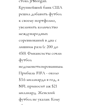
стоял JPMorgan.
Крупнейший банк США
решил добавить футбол
к своему портфолио,
увеличить количество
международных
соревнований в два с
лишним раза (с 200 до
450). Финансисты сочли
футбол
недомонетизированным.
Прибыль FIFA - около
$3.6 миллиарда в год, а
NFL приносит аж $21
миллиард. Женский
футбол не указан. Кому