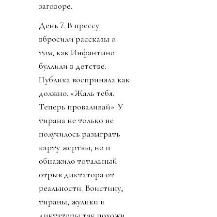
заговоре.
День 7. В прессу
вбросили рассказы о
том, как Инфантино
буллили в детстве.
Публика восприняла как
должно. «Жаль тебя.
Теперь проваливай». У
тирана не только не
получилось разыграть
карту жертвы, но и
обнажило тотальный
отрыв диктатора от
реальности. Воистину,
тираны, жулики и
диктаторы так похожи