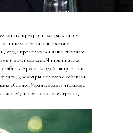
елали его прекрасным праздником
, выпивали все пиво в Бостоне с
ли, когда проигрывали наши сборные,
зьями и вкусняшками. Чиновники же
похабить. Аресты людей, запреты на
Африки, досмотры игроков с собаками
ация сборной Ирана, возмутительные
 властей, пересечение всех границ