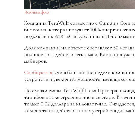
Источник фото
Компания TeraWulf совместно с Cumulus Coin з
биткоина, которая получает 100% энергии от ат
подключен к АЭС «Саскуэханна» в Пенсильвани
Доля компании на объекте составляет 50 мегав
полностью задействовать к маю. Компания уже 
майнеров.
Сообщается
, что в ближайшие недели компания
устройств и увеличить мощность имеющихся еще
По словам главы TeraWulf Пола Прагера, площа
тарифов на электроэнергию в секторе. В течен
только 0,02 доллара за киловатт-час. Ожидается
количество задействованных устройств для май