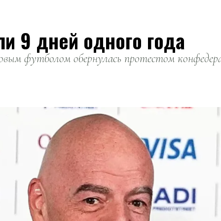
ли 9 дней одного года
вым футболом обернулась протестом конфедерац