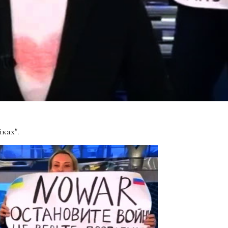
ках".