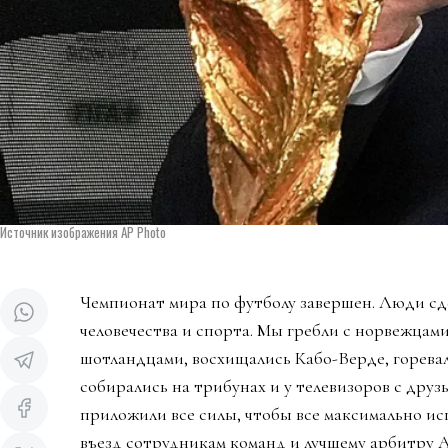
Источник изображения AP Photo
Чемпионат мира по футболу завершен. Люди сд
человечества и спорта. Мы гребли с норвежцами
шотландцами, восхищались Кабо-Верде, горева
собирались на трибунах и у телевизоров с дру
приложили все силы, чтобы все максимально ис
въезд сотрудникам команд и лучшему арбитру 