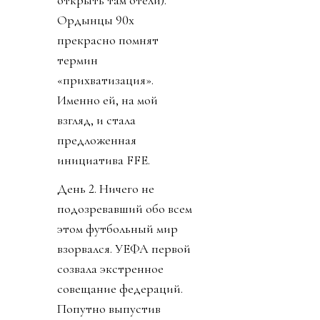
открыть там отели).
Ордынцы 90х
прекрасно помнят
термин
«прихватизация».
Именно ей, на мой
взгляд, и стала
предложенная
инициатива FFE.
День 2. Ничего не
подозревавший обо всем
этом футбольный мир
взорвался. УЕФА первой
созвала экстренное
совещание федераций.
Попутно выпустив