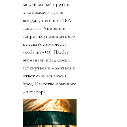
людей лысый през не
дал: комменты, как
всегда, у него и у FIFA
закрыты. Чиновник
запретил упоминать его
пресвятое имя через
«собачку» (@). Плебсу
эгоманьяк предложил
заткнуться и молиться в
ответ свои на ложь и
бред. Качество обычного
диктатора.