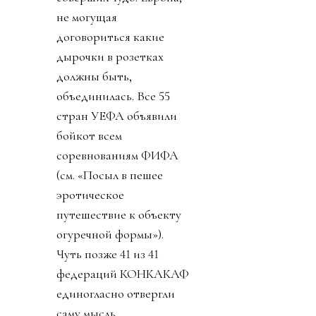
не могущая
договориться какие
дырочки в розетках
должны быть,
объединилась. Все 55
стран УЕФА объявили
бойкот всем
соревнованиям ФИФА
(см. «Посыл в пешее
эротическое
путешествие к объекту
огуречной формы»).
Чуть позже 41 из 41
федераций КОНКАКАФ
единогласно отвергли
саму мысль