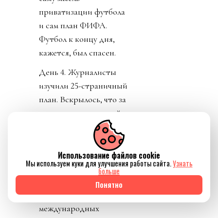
приватизации футбола
и сам план ФИФА.
Футбол к концу дня,
кажется, был спасен.
День 4. Журналисты
изучили 25-страничный
план. Вскрылось, что за
синдикатом, который
сколачивал Кушнер
стоял JPMorgan.
Крупнейший банк США
Использование файлов cookie
Мы используем куки для улучшения работы сайта.
Узнать
решил добавить футбол
больше
к своему портфолио,
Понятно
увеличить количество
международных