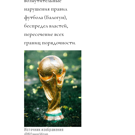
возмутительные
нарушения правил
футбола (Балогун),
беспредел властей,
пересечение всех
границ порядочности.
Источник изображения
@fifaworldcup