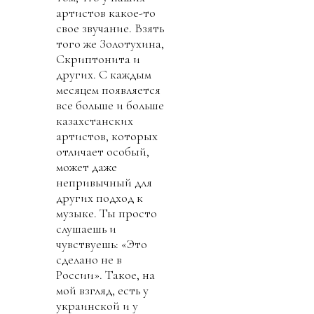
артистов какое-то
свое звучание. Взять
того же Золотухина,
Скриптонита и
других. С каждым
месяцем появляется
все больше и больше
казахстанских
артистов, которых
отличает особый,
может даже
непривычный для
других подход к
музыке. Ты просто
слушаешь и
чувствуешь: «Это
сделано не в
России». Такое, на
мой взгляд, есть у
украинской и у