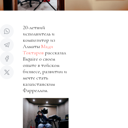
20-летний
исполнитель и
композитор из
Алматы
Мади
Токтаров
рассказал
Esquire о своем
опыте в тойском
бизнесе, развитии и
мечте стать
казахстанским
Фарреллом.