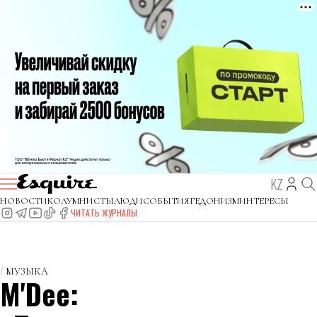
KZ
НОВОСТИ
КОЛУМНИСТЫ
ЛЮДИ
СОБЫТИЯ
ГЕДОНИЗМ
ИНТЕРЕСЫ
ЧИТАТЬ ЖУРНАЛЫ
МУЗЫКА
M'Dee: