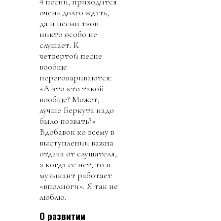
4 песни, приходится
очень долго ждать,
да и песни твои
никто особо не
слушает. К
четвертой песне
вообще
переговариваются:
«А это кто такой
вообще? Может,
лучше Беркута надо
было позвать?»
Вдобавок ко всему в
выступлении важна
отдача от слушателя,
а когда ее нет, то и
музыкант работает
«вполноги». Я так не
люблю.
О развитии