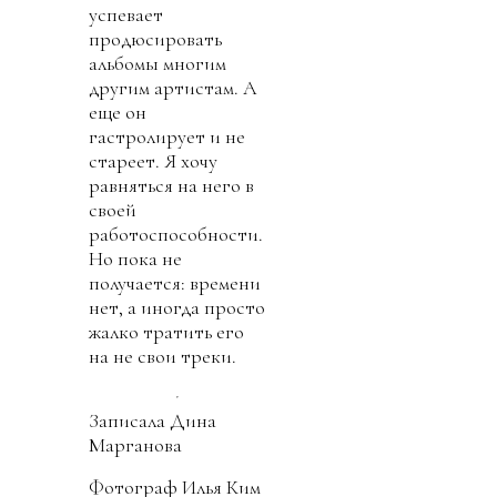
успевает
продюсировать
альбомы многим
другим артистам. А
еще он
гастролирует и не
стареет. Я хочу
равняться на него в
своей
работоспособности.
Но пока не
получается: времени
нет, а иногда просто
жалко тратить его
на не свои треки.
Записала Дина
Марганова
Фотограф Илья Ким