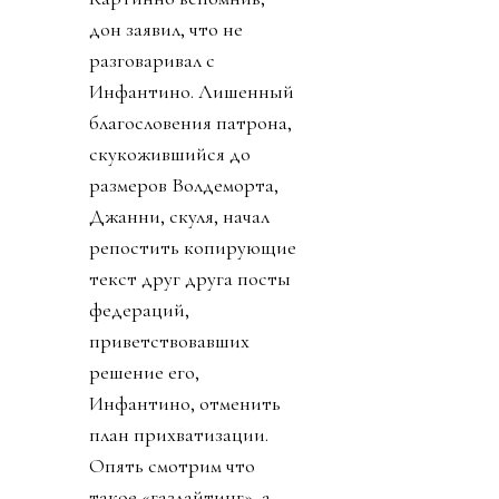
дон заявил, что не
разговаривал с
Инфантино. Лишенный
благословения патрона,
скукожившийся до
размеров Волдеморта,
Джанни, скуля, начал
репостить копирующие
текст друг друга посты
федераций,
приветствовавших
решение его,
Инфантино, отменить
план прихватизации.
Опять смотрим что
такое «газлайтинг», а