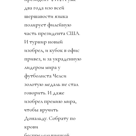
два года изо всей
шершавости языка
полирует филейную
часть президента США.
И турнир новый
изобрел, и кубок в офис
привез, и за украденную
лидером мира у
футболиста Челси
золотую медаль не стал
говорить. И даже
изобрел премию мира,
чтобы вручить
Дональду. Собрату по
крови
беспредельщицкой