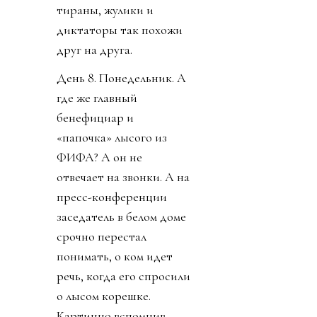
тираны, жулики и
диктаторы так похожи
друг на друга.
День 8. Понедельник. А
где же главный
бенефициар и
«папочка» лысого из
ФИФА? А он не
отвечает на звонки. А на
пресс-конференции
заседатель в белом доме
срочно перестал
понимать, о ком идет
речь, когда его спросили
о лысом корешке.
Картинно вспомнив,