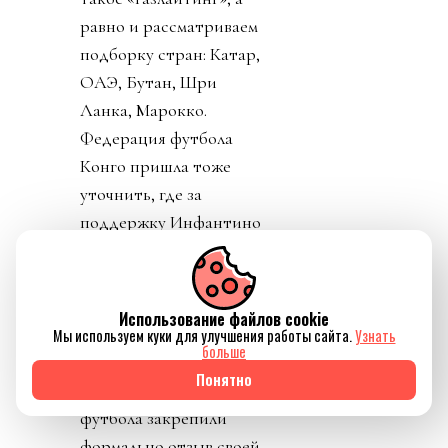
равно и рассматриваем
подборку стран: Катар,
ОАЭ, Бутан, Шри
Ланка, Марокко.
Федерация футбола
Конго пришла тоже
уточнить, где за
поддержку Инфантино
им выдадут их взятку и
поблагодарить лично
товарища Инфантино за
Использование файлов cookie
развитие конголезского
Мы используем куки для улучшения работы сайта.
Узнать
больше
футбола. Английская и
Понятно
Валлийская ассоциации
футбола закрепили
формально отзыв своей