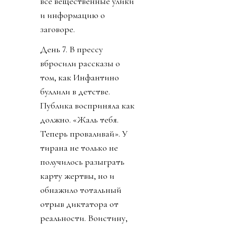
все вещественные улики
и информацию о
заговоре.
День 7. В прессу
вбросили рассказы о
том, как Инфантино
буллили в детстве.
Публика восприняла как
должно. «Жаль тебя.
Теперь проваливай». У
тирана не только не
получилось разыграть
карту жертвы, но и
обнажило тотальный
отрыв диктатора от
реальности. Воистину,