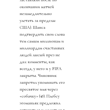
окончании матчей
незамедлительно
улетать за пределы
США). Шанса
подтвердить свои слова
тем самым миллионам и
миллиардам счастливых
людей лысый през не
дал: комменты, как
всегда, у него и у FIFA
закрыты. Чиновник
запретил упоминать его
пресвятое имя через
«собачку» (@). Плебсу
эгоманьяк предложил
заткнуться и молиться в