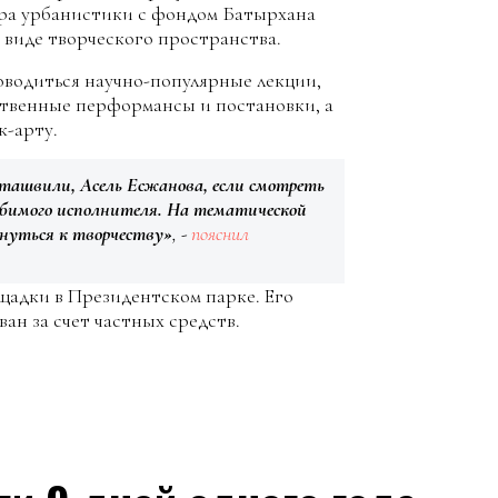
тра урбанистики с фондом Батырхана
 виде творческого пространства.
роводиться научно-популярные лекции,
ственные перформансы и постановки, а
к-арту.
иташвили, Асель Есжанова, если смотреть
юбимого исполнителя. На тематической
снуться к творчеству»
, -
пояснил
щадки в Президентском парке. Его
ан за счет частных средств.