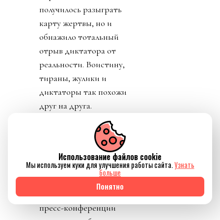
получилось разыграть
карту жертвы, но и
обнажило тотальный
отрыв диктатора от
реальности. Воистину,
тираны, жулики и
диктаторы так похожи
друг на друга.
День 8. Понедельник. А
где же главный
бенефициар и
Использование файлов cookie
Мы используем куки для улучшения работы сайта.
Узнать
«папочка» лысого из
больше
ФИФА? А он не
Понятно
отвечает на звонки. А на
пресс-конференции