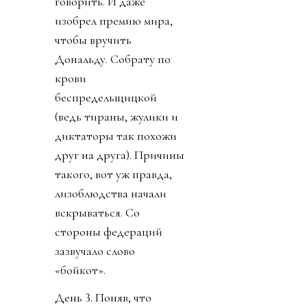
говорить. И даже
изобрел премию мира,
чтобы вручить
Дональду. Собрату по
крови
беспредельщицкой
(ведь тираны, жулики и
диктаторы так похожи
друг на друга). Причины
такого, вот уж правда,
лизоблюдства начали
вскрываться. Со
стороны федераций
зазвучало слово
«бойкот».
День 3. Поняв, что