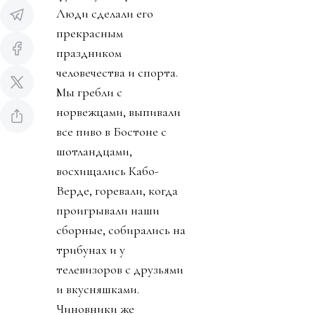
Люди сделали его
прекрасным
праздником
человечества и спорта.
Мы гребли с
норвежцами, выпивали
все пиво в Бостоне с
шотландцами,
восхищались Кабо-
Верде, горевали, когда
проигрывали наши
сборные, собирались на
трибунах и у
телевизоров с друзьями
и вкусняшками.
Чиновники же