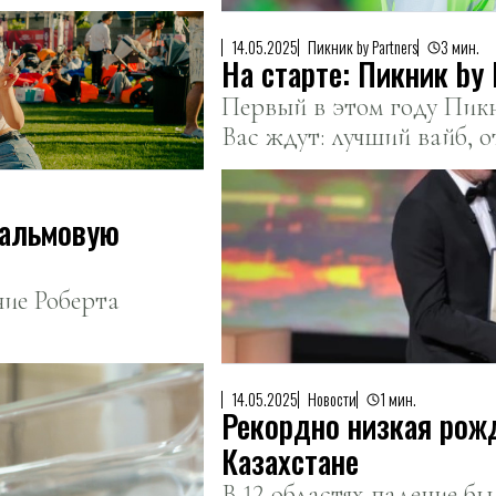
14.05.2025
Пикник by Partners
3 мин.
Первый в этом году Пикни
Вас ждут: лучший вайб, о
самые близкие друзья.
пальмовую
ие Роберта
14.05.2025
Новости
1 мин.
Рекордно низкая рож
Казахстане
В 12 областях падение бы