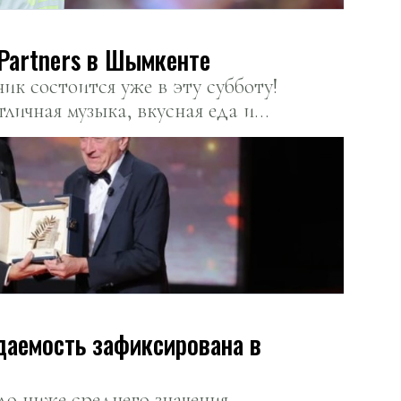
На старте: Пикник by Partners в Шымкенте
к состоится уже в эту субботу!
тличная музыка, вкусная еда и
даемость зафиксирована в
ло ниже среднего значения.