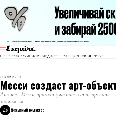
НОВОСТИ
КОЛУМНИСТЫ
ЛЮДИ
СОБЫТИЯ
ГЕДОНИЗМ
ИНТЕРЕСЫ
НОВОСТИ
Месси создаст арт-объект
Лионель Месси примет участие в арт-проекте, г
значимым.
Др
Дежурный редактор