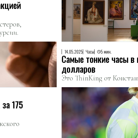
акцией
стеров,
урсии.
14.05.2025
Чaсы
5 мин.
Самые тонкие часы в
долларов
Это ThinKing от Конста
 за 175
жского