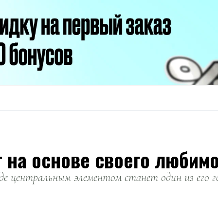
 на основе своего любимо
де центральным элементом станет один из его г