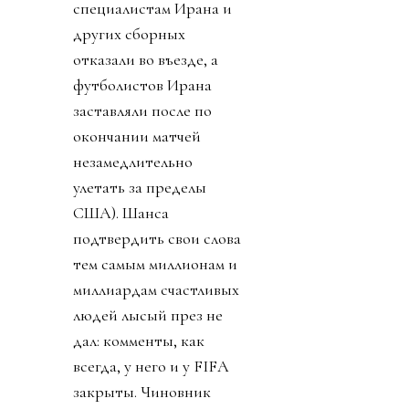
специалистам Ирана и
других сборных
отказали во въезде, а
футболистов Ирана
заставляли после по
окончании матчей
незамедлительно
улетать за пределы
США). Шанса
подтвердить свои слова
тем самым миллионам и
миллиардам счастливых
людей лысый през не
дал: комменты, как
всегда, у него и у FIFA
закрыты. Чиновник