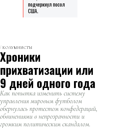
подчеркнул посол
США.
КОЛУМНИСТЫ
Хроники
прихватизации или
9 дней одного года
Как попытка изменить систему
управления мировым футболом
обернулась протестом конфедераций,
обвинениями в непрозрачности и
громким политическим скандалом.