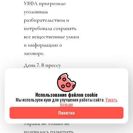
УЕФА пригрозило
уголовным
разбирательством и
потребовала сохранять
все вещественные улики
и информацию о
заговоре.
День 7. В прессу
вбросили рассказы о
том, как Инфантино
буллили в детстве.
Использование файлов cookie
Публика восприняла как
Мы используем куки для улучшения работы сайта.
Узнать
больше
должно. «Жаль тебя.
Понятно
Теперь проваливай». У
тирана не только не
получилось разыграть