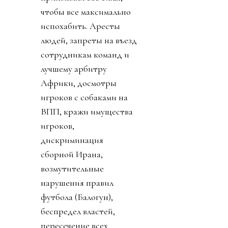
чтобы все максимально
испохабить. Аресты
людей, запреты на въезд
сотрудникам команд и
лучшему арбитру
Африки, досмотры
игроков с собаками на
ВПП, кражи имущества
игроков,
дискриминация
сборной Ирана,
возмутительные
нарушения правил
футбола (Балогун),
беспредел властей,
пересечение всех