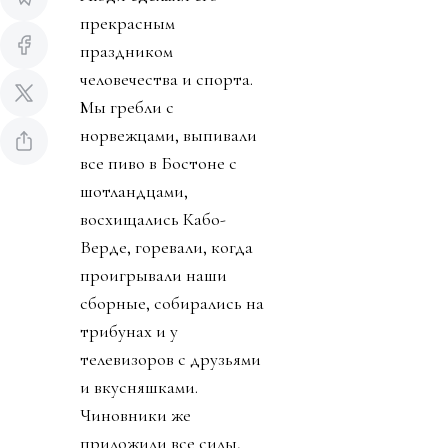
прекрасным
праздником
человечества и спорта.
Мы гребли с
норвежцами, выпивали
все пиво в Бостоне с
шотландцами,
восхищались Кабо-
Верде, горевали, когда
проигрывали наши
сборные, собирались на
трибунах и у
телевизоров с друзьями
и вкусняшками.
Чиновники же
приложили все силы,