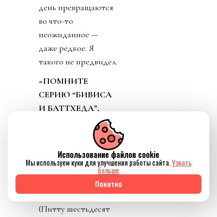
день превращаются
во что-то
неожиданное —
даже редкое. Я
такого не предвидел.
«ПОМНИТЕ
СЕРИЮ “БИВИСА
И БАТТХЕДА”,
ГДЕ…»
Мы говорим о
Использование файлов cookie
старении и только
Мы используем куки для улучшения работы сайта.
Узнать
что выяснили
больше
разницу в возрасте:
Понятно
одиннадцать лет.
(Питту шестьдесят