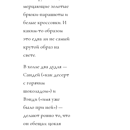
мерцающие золотые
брюки-парашюты и
белые кроссовки. И
каким-то образом
это едва ли не самый
крутой образ на
свете.
В холле два дудля —
Сандей («как десерт
с горячим
шоколадом») и
Вэнди («имя уже
было при ней») —
делают ровно то, что
он обещал: цокая