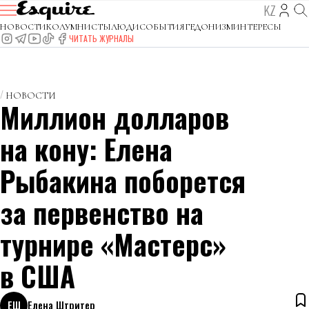
KZ
НОВОСТИ
КОЛУМНИСТЫ
ЛЮДИ
СОБЫТИЯ
ГЕДОНИЗМ
ИНТЕРЕСЫ
ЧИТАТЬ ЖУРНАЛЫ
НОВОСТИ
Миллион долларов
на кону: Елена
Рыбакина поборется
за первенство на
турнире «Мастерс»
в США
ЕШ
Елена Штритер