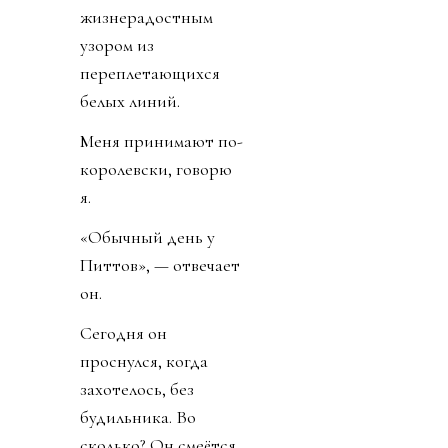
жизнерадостным
узором из
переплетающихся
белых линий.
Меня принимают по-
королевски, говорю
я.
«Обычный день у
Питтов», — отвечает
он.
Сегодня он
проснулся, когда
захотелось, без
будильника. Во
сколько? Он смеётся