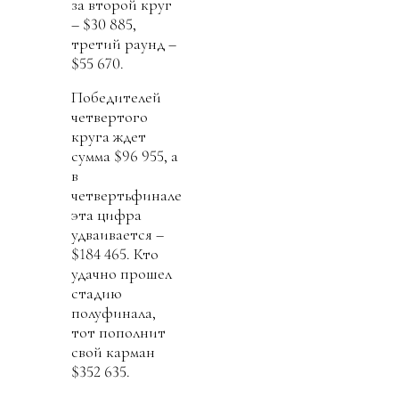
за второй круг
– $30 885,
третий раунд –
$55 670.
Победителей
четвертого
круга ждет
сумма $96 955, а
в
четвертьфинале
эта цифра
удваивается –
$184 465. Кто
удачно прошел
стадию
полуфинала,
тот пополнит
свой карман
$352 635.