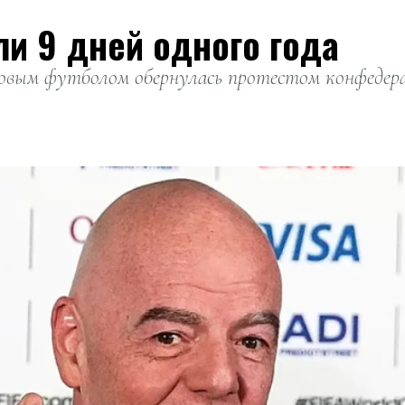
ли 9 дней одного года
вым футболом обернулась протестом конфедерац