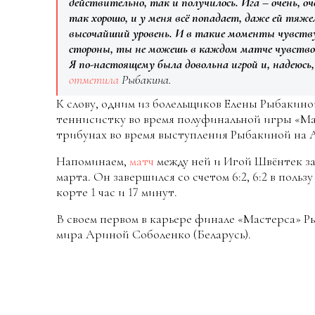
действительно, так и получилось. Ига – очень, оч
так хорошо, и у меня всё попадает, даже ей тяже
высочайший уровень. И в такие моменты чувству
стороны, ты не можешь в каждом матче чувствов
Я по-настоящему была довольна игрой и, надеюсь
отметила
Рыбакина.
К слову, одним из болельщиков Елены Рыбакиной
теннисистку во время полуфинальной игры «Мас
трибунах во время выступления Рыбакиной на A
Напоминаем,
матч
между ней и Игой Швёнтек за
марта. Он завершился со счетом 6:2, 6:2 в поль
корте 1 час и 17 минут.
В своем первом в карьере финале «Мастерса» Р
мира Ариной Соболенко (Беларусь).