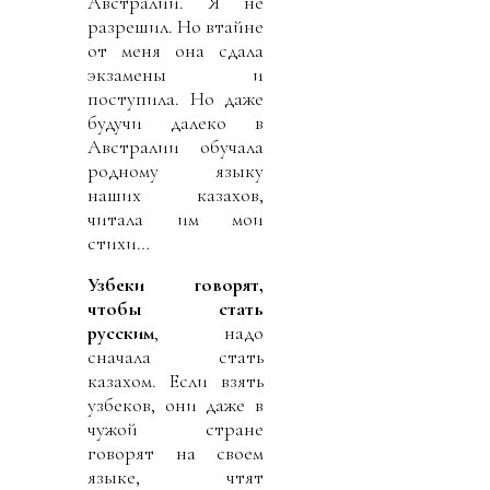
Австралии. Я не
разрешил. Но втайне
от меня она сдала
экзамены и
поступила. Но даже
будучи далеко в
Австралии обучала
родному языку
наших казахов,
читала им мои
стихи…
Узбеки говорят,
чтобы стать
русским
, надо
сначала стать
казахом. Если взять
узбеков, они даже в
чужой стране
говорят на своем
языке, чтят