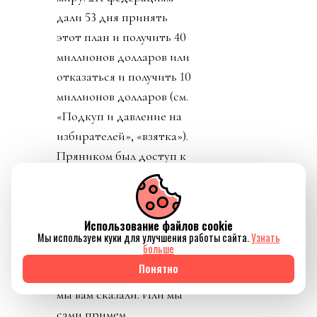
дали 53 дня принять
этот план и получить 40
миллионов долларов или
отказаться и получить 10
миллионов долларов (см.
«Подкуп и давление на
избирателей», «взятка»).
Пряником был доступ к
обещанию получить 10
миллиардов долларов на
Новый год 1 января 2027.
Использование файлов cookie
Право на мнение
Мы используем куки для улучшения работы сайта.
Узнать
больше
никому, конечно, не
Понятно
дали. Принимайте как
мы вам сказали. Или мы
сами примем.