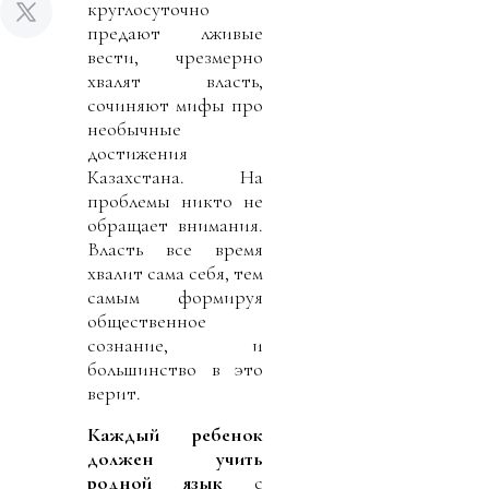
круглосуточно
предают лживые
вести, чрезмерно
хвалят власть,
сочиняют мифы про
необычные
достижения
Казахстана. На
проб­лемы никто не
обращает внимания.
Власть все время
хвалит сама себя, тем
самым формируя
общественное
сознание, и
большинство в это
верит.
Каждый ребенок
должен учить
родной язык
с