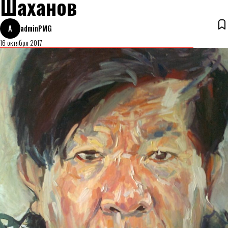
Шахaнов
A
adminPMG
16 октября 2017