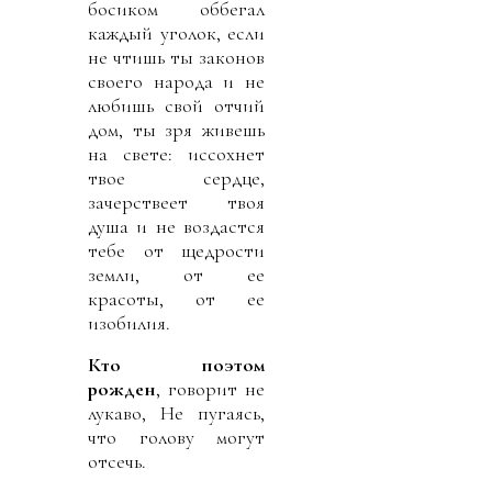
босиком оббегал
каждый уголок, если
не чтишь ты законов
своего народа и не
любишь свой отчий
дом, ты зря живешь
на свете: иссохнет
твое сердце,
зачерствеет твоя
душа и не воздастся
тебе от щедрости
земли, от ее
красоты, от ее
изобилия.
Кто поэтом
рожден
, говорит не
лукаво, Не пугаясь,
что голову могут
отсечь.