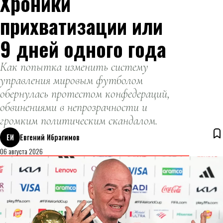
Хроники
прихватизации или
9 дней одного года
Как попытка изменить систему
управления мировым футболом
обернулась протестом конфедераций,
обвинениями в непрозрачности и
громким политическим скандалом.
ЕИ
Евгений Ибрагимов
06 августа 2026