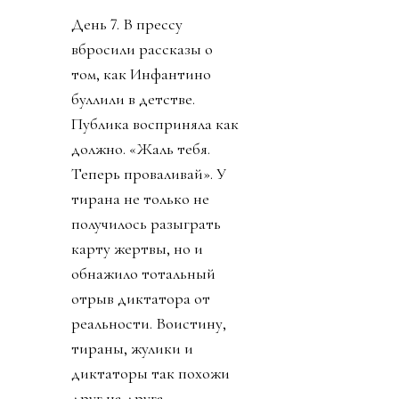
День 7. В прессу
вбросили рассказы о
том, как Инфантино
буллили в детстве.
Публика восприняла как
должно. «Жаль тебя.
Теперь проваливай». У
тирана не только не
получилось разыграть
карту жертвы, но и
обнажило тотальный
отрыв диктатора от
реальности. Воистину,
тираны, жулики и
диктаторы так похожи
друг на друга.