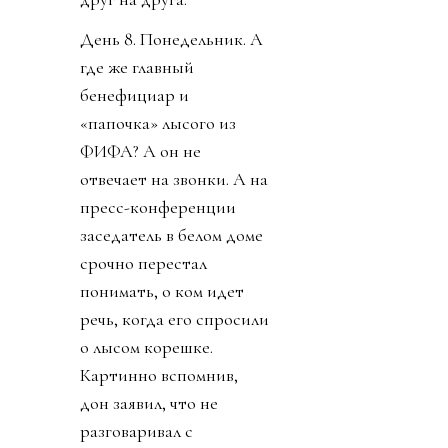
День 8. Понедельник. А
где же главный
бенефициар и
«папочка» лысого из
ФИФА? А он не
отвечает на звонки. А на
пресс-конференции
заседатель в белом доме
срочно перестал
понимать, о ком идет
речь, когда его спросили
о лысом корешке.
Картинно вспомнив,
дон заявил, что не
разговаривал с