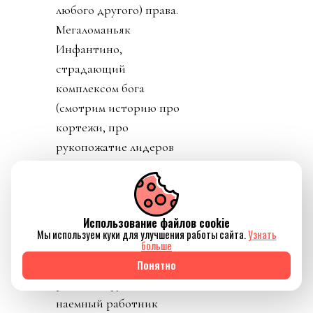
любого другого) права.
Мегаломаньяк
Инфантино,
страдающий
комплексом бога
(смотрим историю про
кортежи, про
рукопожатие лидеров
стран, премия мира
футбола и прочие)
перепутал не то, что
Использование файлов cookie
берега, но
Мы используем куки для улучшения работы сайта.
Узнать
действительность.
больше
Нанятый для удобства и
Понятно
развития футбола
наемный работник