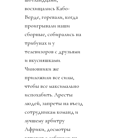
восхищались Кабо-
Верде, горевали, когда
проигрывали наши
сборные, собирались на
трибунах и у
телевизоров с друзьями
и вкусняшками.
Чиновники же
приложили все силы,
чтобы все максимально
испохабить. Аресты
людей, запреты на въезд
сотрудникам команд и
лучшему арбитру
Африки, досмотры
игроков с собаками на