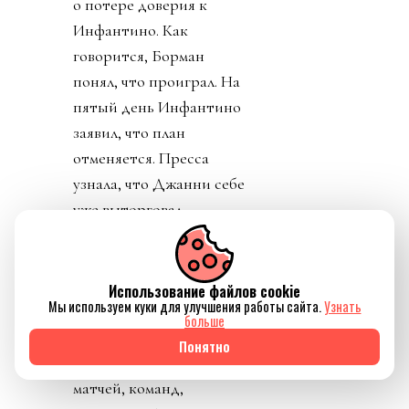
о потере доверия к
Инфантино. Как
говорится, Борман
понял, что проиграл. На
пятый день Инфантино
заявил, что план
отменяется. Пресса
узнала, что Джанни себе
уже выторговал
зарплату в 30 миллионов
долларов в год, и
дивиденды от нового
Использование файлов cookie
Мы используем куки для улучшения работы сайта.
Узнать
юр лица. Стало понятно
больше
почему нужно
Понятно
увеличивать количество
матчей, команд,