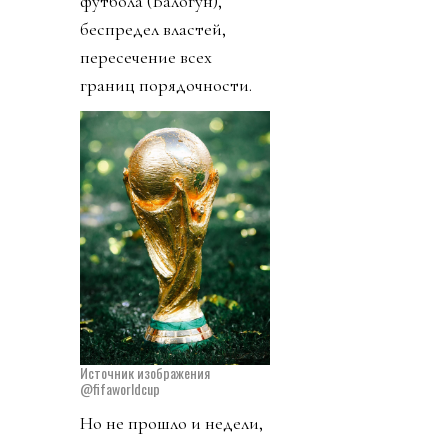
футбола (Балогун),
беспредел властей,
пересечение всех
границ порядочности.
Источник изображения
@fifaworldcup
Но не прошло и недели,