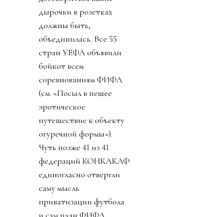
дырочки в розетках
должны быть,
объединилась. Все 55
стран УЕФА объявили
бойкот всем
соревнованиям ФИФА
(см. «Посыл в пешее
эротическое
путешествие к объекту
огуречной формы»).
Чуть позже 41 из 41
федераций КОНКАКАФ
единогласно отвергли
саму мысль
приватизации футбола
и сам план ФИФА.