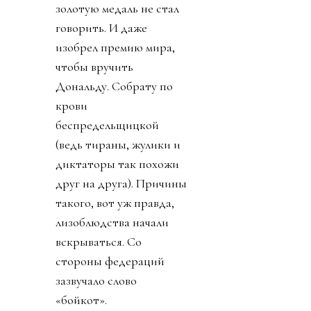
золотую медаль не стал
говорить. И даже
изобрел премию мира,
чтобы вручить
Дональду. Собрату по
крови
беспредельщицкой
(ведь тираны, жулики и
диктаторы так похожи
друг на друга). Причины
такого, вот уж правда,
лизоблюдства начали
вскрываться. Со
стороны федераций
зазвучало слово
«бойкот».