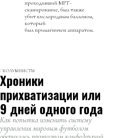
проходивший МРТ-
сканирование, был также
убит кислородным баллоном,
который
был примагничен аппаратом.
КОЛУМНИСТЫ
Хроники
прихватизации или
9 дней одного года
Как попытка изменить систему
управления мировым футболом
обернулась протестом конфедераций,