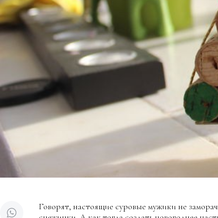
Говорят, настоящие суровые мужики не заморач
снежинки. А как тогда создать новогоднее наст