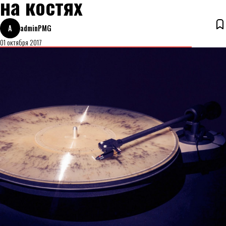
на костях
A
adminPMG
01 октября 2017