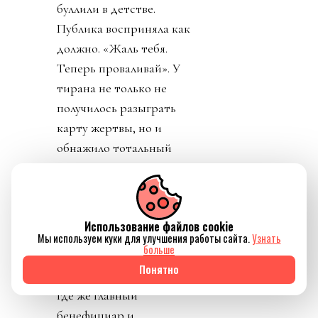
буллили в детстве.
Публика восприняла как
должно. «Жаль тебя.
Теперь проваливай». У
тирана не только не
получилось разыграть
карту жертвы, но и
обнажило тотальный
отрыв диктатора от
реальности. Воистину,
тираны, жулики и
Использование файлов cookie
диктаторы так похожи
Мы используем куки для улучшения работы сайта.
Узнать
друг на друга.
больше
Понятно
День 8. Понедельник. А
где же главный
бенефициар и