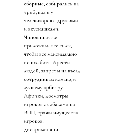
сборные, собирались на
трибунах и у
телевизоров с друзьями
и вкусняшками.
Чиновники же
приложили все силы,
чтобы все максимально
испохабить. Аресты
людей, запреты на въезд
сотрудникам команд и
лучшему арбитру
Африки, досмотры
игроков с собаками на
ВПП, кражи имущества
игроков,
дискриминация