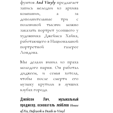
фунтов
And Vinyly
предлагает
запись мелодии из архива
компании, а за
дополнительные три с
половиной тысячи можно
заказать портрет усопшего у
художника Джеймса Хайка,
работающего в Национальной
портретной галерее
Лондона.
Мы делали винил из праха
молодого парня. Он работал
диджеем, и семья хотела,
чтобы после смерти его
музыку крутили в лучших
клубах города.
Джейсон Лич, музыкальный
продюсер, основатель лейблов
House
of Fix, Daftwerk и Death to Vinyl