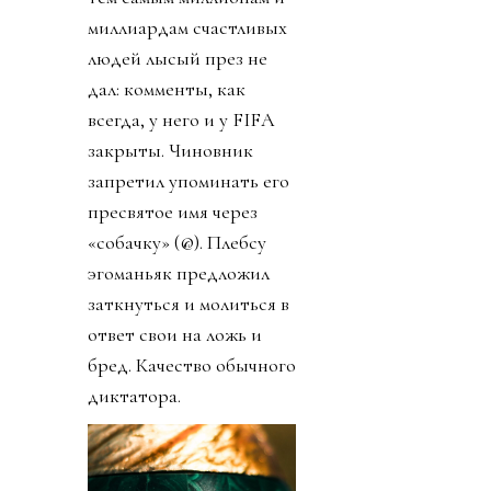
миллиардам счастливых
людей лысый през не
дал: комменты, как
всегда, у него и у FIFA
закрыты. Чиновник
запретил упоминать его
пресвятое имя через
«собачку» (@). Плебсу
эгоманьяк предложил
заткнуться и молиться в
ответ свои на ложь и
бред. Качество обычного
диктатора.