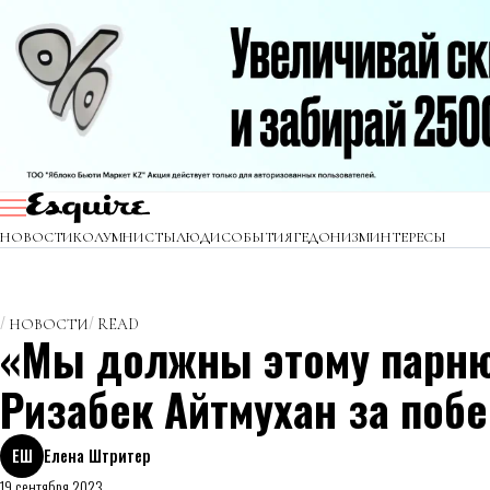
НОВОСТИ
КОЛУМНИСТЫ
ЛЮДИ
СОБЫТИЯ
ГЕДОНИЗМ
ИНТЕРЕСЫ
НОВОСТИ
READ
«Мы должны этому парню
Ризабек Айтмухан за поб
ЕШ
Елена Штритер
19 сентября 2023