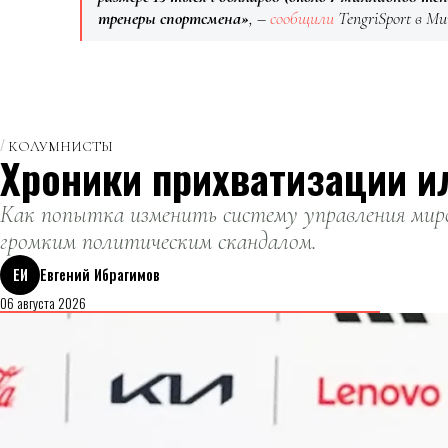
тренеры спортсмена»
, –
сообщили
TengriSport в М
КОЛУМНИСТЫ
Хроники прихватизации и
Как попытка изменить систему управления миро
громким политическим скандалом.
ЕИ
Евгений Ибрагимов
06 августа 2026