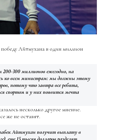
 победу Айтмухана в один миллион
 200-300 миллионов ежегодно, на
юсь ко всем министрам: мы должны этому
ров, потому что завтра все ребята,
ся спортом и у них появится мечта
азалось несколько другое мнение.
се же не оставят.
Ризабек Айтмухан получит выплату в
ге), еще 15 тысяч долларов разделят