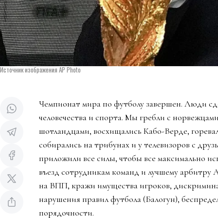
Источник изображения AP Photo
Чемпионат мира по футболу завершен. Люди сд
человечества и спорта. Мы гребли с норвежцами
шотландцами, восхищались Кабо-Верде, горева
собирались на трибунах и у телевизоров с дру
приложили все силы, чтобы все максимально ис
въезд сотрудникам команд и лучшему арбитру 
на ВПП, кражи имущества игроков, дискримин
нарушения правил футбола (Балогун), беспредел
порядочности.