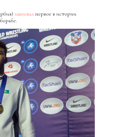
ербия)
завоевал
первое в истории
борьбе.