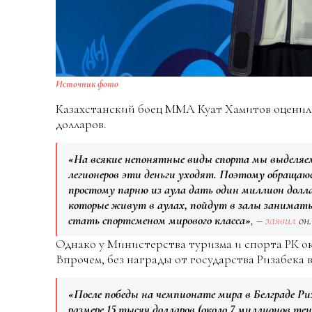
Источник фото
Казахстанский боец ММА Куат Хамитов оценил
долларов.
«На всякие непонятные виды спорта мы выделяем
легионеров эти деньги уходят. Поэтому обраща
простому парню из аула дать один миллион долла
которые живут в аулах, пойдут в залы занимать
стать спортсменом мирового класса»
, –
заявил
он.
Однако у Министерства туризма и спорта РК ок
Впрочем, без награды от государства Ризабека в
«После победы на чемпионате мира в Белграде 
размере 15 тысяч долларов (около 7 миллионов тен