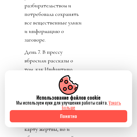
разбирательством и
потребовала сохранять
все вещественные улики
и информацию о
заговоре.
День 7. В прессу
вбросили рассказы о
том, как Инфантино
буллили в детстве.
Публика восприняла как
должно. «Жаль тебя.
Использование файлов cookie
Мы используем куки для улучшения работы сайта.
Узнать
Теперь проваливай». У
больше
тирана не только не
Понятно
получилось разыграть
карту жертвы, но и