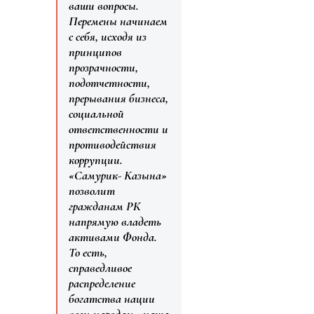
ваши вопросы.
Перемены начинаем
с себя, исходя из
принципов
прозрачности,
подотчетности,
прерывания бизнеса,
социальной
ответственности и
противодействия
коррупции.
«Самурик- Kазына»
позволит
гражданам РК
напрямую владеть
активами Фонда.
То есть,
справедливое
распределение
богатства нации
всем народам - наша