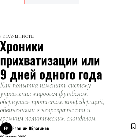
КОЛУМНИСТЫ
Хроники
прихватизации или
9 дней одного года
Как попытка изменить систему
управления мировым футболом
обернулась протестом конфедераций,
обвинениями в непрозрачности и
громким политическим скандалом.
ЕИ
Евгений Ибрагимов
06 августа 2026