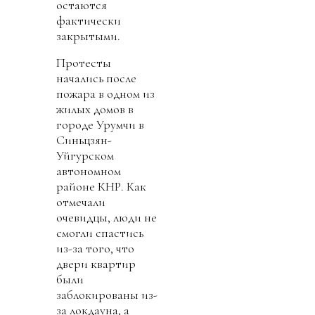
остаются
фактически
закрытыми.
Протесты
начались после
пожара в одном из
жилых домов в
городе Урумчи в
Синьцзян-
Уйгурском
автономном
районе КНР. Как
отмечали
очевидцы, люди не
смогли спастись
из-за того, что
двери квартир
были
заблокированы из-
за локдауна, а