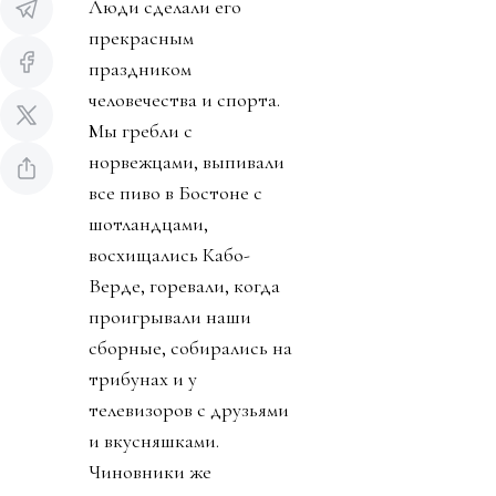
Люди сделали его
прекрасным
праздником
человечества и спорта.
Мы гребли с
норвежцами, выпивали
все пиво в Бостоне с
шотландцами,
восхищались Кабо-
Верде, горевали, когда
проигрывали наши
сборные, собирались на
трибунах и у
телевизоров с друзьями
и вкусняшками.
Чиновники же