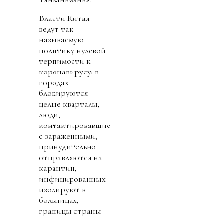
Власти Китая
ведут так
называемую
политику нулевой
терпимости к
коронавирусу: в
городах
блокируются
целые кварталы,
люди,
контактировавшие
с зараженными,
принудительно
отправляются на
карантин,
инфицированных
изолируют в
больницах,
границы страны