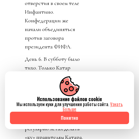
отверстия в своем теле
Инфантино.
Конфедерации же
начали объединяться
против заговора
президента ФИФА.
День 6. В субботу было
тихо. Только Катар
заявил о своей
поддержке Инфантино.
Напомню, шеф ФИФА и
Использование файлов cookie
чемпионат у них провел,
Мы используем куки для улучшения работы сайта.
Узнать
больше
и на их джете летал по
Понятно
всему свету, и лично
регулярно летал делать
«ку» правителям Катара.