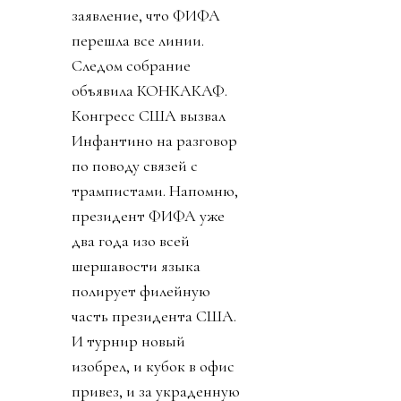
заявление, что ФИФА
перешла все линии.
Следом собрание
объявила КОНКАКАФ.
Конгресс США вызвал
Инфантино на разговор
по поводу связей с
трампистами. Напомню,
президент ФИФА уже
два года изо всей
шершавости языка
полирует филейную
часть президента США.
И турнир новый
изобрел, и кубок в офис
привез, и за украденную