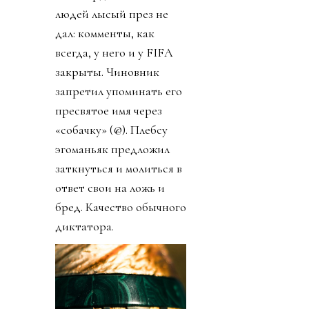
людей лысый през не
дал: комменты, как
всегда, у него и у FIFA
закрыты. Чиновник
запретил упоминать его
пресвятое имя через
«собачку» (@). Плебсу
эгоманьяк предложил
заткнуться и молиться в
ответ свои на ложь и
бред. Качество обычного
диктатора.