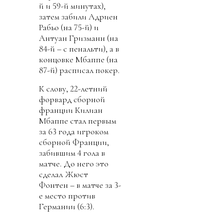
й и 59-й минутах),
затем забили Адриен
Рабьо (на 75-й) и
Антуан Гризманн (на
84-й – с пенальти), а в
концовке Мбаппе (на
87-й) расписал покер.
К слову, 22-летний
форвард сборной
франции Килиан
Мбаппе стал первым
за 63 года игроком
сборной Франции,
забившим 4 гола в
матче. До него это
сделал Жюст
Фонтен – в матче за 3-
е место против
Германии (6:3).