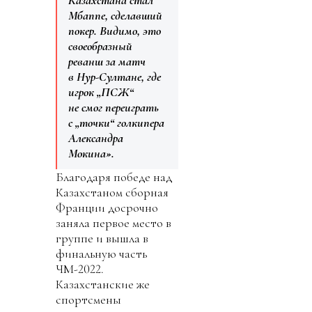
Казахстана стал
Мбаппе, сделавший
покер. Видимо, это
своеобразный
реванш за матч
в Нур-Султане, где
игрок „ПСЖ“
не смог переиграть
с „точки“ голкипера
Александра
Мокина».
Благодаря победе над
Казахстаном сборная
Франции досрочно
заняла первое место в
группе и вышла в
финальную часть
ЧМ-2022.
Казахстанские же
спортсмены